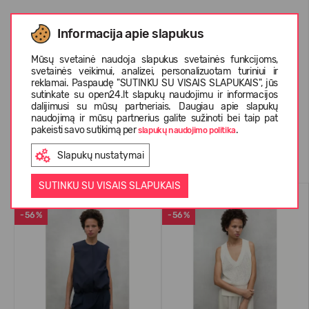
Informacija apie slapukus
APIE ECOALF
Mūsų svetainė naudoja slapukus svetainės funkcijoms,
svetainės veikimui, analizei, personalizuotam turiniui ir
reklamai. Paspaudę "SUTINKU SU VISAIS SLAPUKAIS", jūs
KLIENTŲ ATSILIEPIMAI (0)
sutinkate su open24.lt slapukų naudojimu ir informacijos
dalijimusi su mūsų partneriais. Daugiau apie slapukų
naudojimą ir mūsų partnerius galite sužinoti bei taip pat
pakeisti savo sutikimą per
.
slapukų naudojimo politika
Panašios prekės
Slapukų nustatymai
SUTINKU SU VISAIS SLAPUKAIS
VASARAI
VASARAI
-56%
-56%