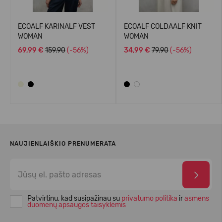
ECOALF KARINALF VEST
ECOALF COLDAALF KNIT
WOMAN
WOMAN
69,99 €
159.90
(-56%)
34,99 €
79.90
(-56%)
NAUJIENLAIŠKIO PRENUMERATA
Patvirtinu, kad susipažinau su
privatumo politika
ir
asmens
duomenų apsaugos taisyklėmis