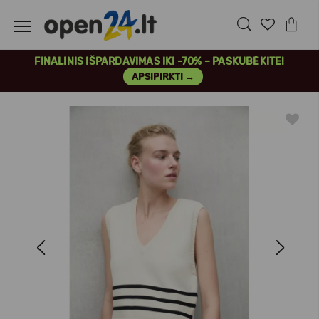
FINALINIS IŠPARDAVIMAS IKI -70% – PASKUBĖKITE!
APSIPIRKTI →
Previous
Next