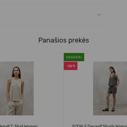
Panašios prekės
VASARAI
-56%
enalf T-Shirt Woman
ECOALF Devaalf Shorts Woma