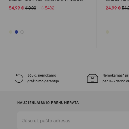
54,99 €
119.90
(-54%)
24,99 €
54.
365 d. nemokamo
Nemokamas* pr
grąžinimo garantija
per 0-3 darbo d
NAUJIENLAIŠKIO PRENUMERATA