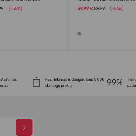
99
(-55%)
39,99 €
89.99
(-56%)
istatymas
Pasirinkimas iš daugiau kaip 5 000
Tiek 
ienas
skirtingų prekių
paten