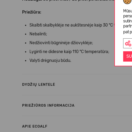
Mūsų
Priežiūra:
pers
suti
Skalbti skalbyklėje ne aukštesnėje kaip 30 °C tempera
partn
pat p
Nebalinti;
Nedžiovinti būgninėje džiovyklėje;
Lyginti ne didesne kaip 110 °C temperatūra;
SU
Valyti drėgnuoju būdu.
DYDŽIŲ LENTELĖ
PRIEŽIŪROS INFORMACIJA
APIE ECOALF