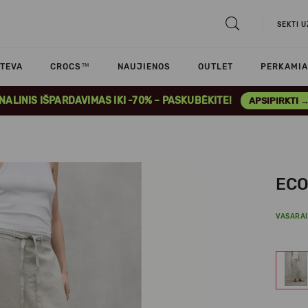
SEKTI 
TEVA
CROCS™
NAUJIENOS
OUTLET
PERKAMIA
INALINIS IŠPARDAVIMAS IKI -70% – PASKUBĖKITE!
APSIPIRKTI 
ECO
VASARAI