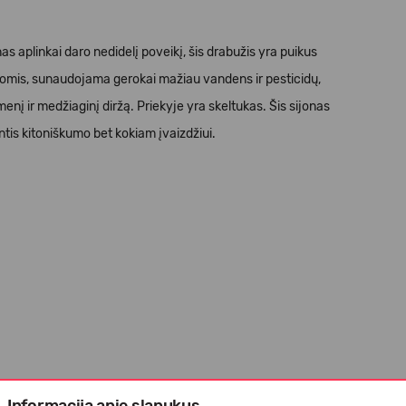
nas aplinkai daro nedidelį poveikį, šis drabužis yra puikus
ūromis, sunaudojama gerokai mažiau vandens ir pesticidų,
menį ir medžiaginį diržą. Priekyje yra skeltukas. Šis sijonas
ntis kitoniškumo bet kokiam įvaizdžiui.
Informacija apie slapukus