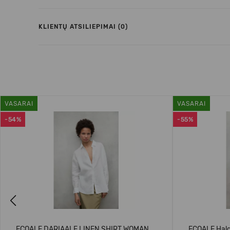
KLIENTŲ ATSILIEPIMAI (0)
VASARAI
VASARAI
-54%
-55%
Previous
ECOALF DARIAALF LINEN SHIRT WOMAN
ECOALF Hald