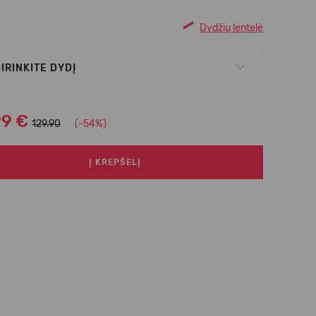
Dydžių lentelė
IRINKITE DYDĮ
99 €
129.90
(-54%)
Į KREPŠELĮ