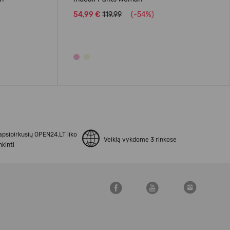
54,99 €
119.99
(-54%)
apsipirkusių OPEN24.LT liko
Veiklą vykdome 3 rinkose
kinti