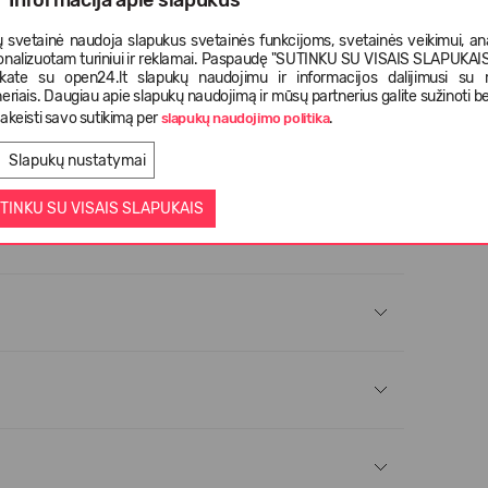
 svetainė naudoja slapukus svetainės funkcijoms, svetainės veikimui, anal
onalizuotam turiniui ir reklamai. Paspaudę "SUTINKU SU VISAIS SLAPUKAIS"
nkate su open24.lt slapukų naudojimu ir informacijos dalijimusi su
tūroje naudojant tausojančią programą;
eriais. Daugiau apie slapukų naudojimą ir mūsų partnerius galite sužinoti be
akeisti savo sutikimą per
.
slapukų naudojimo politika
Slapukų nustatymai
TINKU SU VISAIS SLAPUKAIS