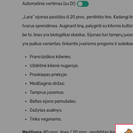
Automatinis vertimas (su DI)
„Lara“ sijonas pasiūtas iš 20 proc. perdirbto lino. Kadangi li
tvarus sprendimas. Auginant liną, palyginti su kitomis kult
be to, linas yra biologiškai skaidus. Sijonas turi tamprų juos
yra puikus variantas, tinkantis įvairioms progoms ir suteikia
Prancūziškos kišenės;
Uždėtinė kišenė nugaroje;
Praskiepas priekyje;
Medžiaginis diržas;
Tamprus juosmuo;
Baltas sijono pamušalas;
Dažytas audinys;
Tinka veganams.
Medžiaga:
80 proc. linas / 20 proc. perdirbtas linas.