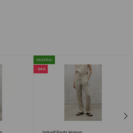
VASARAI
-54%
Next
n
Indoalf Pants Woman