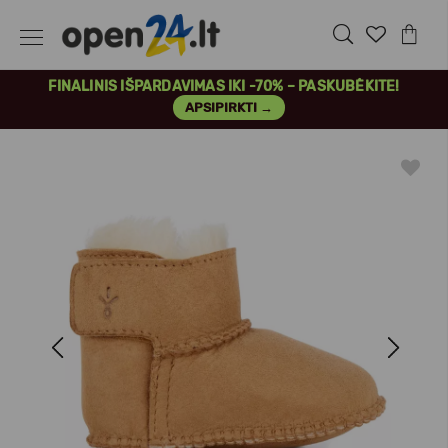
FINALINIS IŠPARDAVIMAS IKI -70% – PASKUBĖKITE!
APSIPIRKTI →
Previous
Next