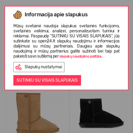
Informacija apie slapukus
APIE EMU AUSTRALIA
Mūsų svetainė naudoja slapukus svetainės funkcijoms,
svetainės veikimui, analizei, personalizuotam turiniui ir
reklamai. Paspaudę "SUTINKU SU VISAIS SLAPUKAIS", jūs
KLIENTŲ ATSILIEPIMAI (1)
sutinkate su open24.lt slapukų naudojimu ir informacijos
dalijimusi su mūsų partneriais. Daugiau apie slapukų
naudojimą ir mūsų partnerius galite sužinoti bei taip pat
pakeisti savo sutikimą per
.
slapukų naudojimo politika
Panašios prekės
Slapukų nustatymai
SUTINKU SU VISAIS SLAPUKAIS