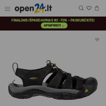
FINALINIS IŠPARDAVIMAS IKI -70% – PASKUBĖKITE!
APSIPIRKTI →
Previous
Next