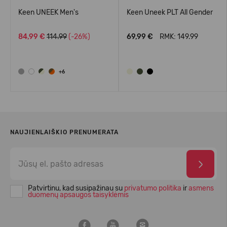
Keen UNEEK Men's
Keen Uneek PLT All Gender
84,99 €
114.99
(-26%)
69,99 €
RMK: 149.99
+6
NAUJIENLAIŠKIO PRENUMERATA
Patvirtinu, kad susipažinau su
privatumo politika
ir
asmens
duomenų apsaugos taisyklėmis