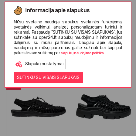
Informacija apie slapukus
APIE KEEN
Mūsų svetainė naudoja slapukus svetainės funkcijoms,
svetainės veikimui, analizei, personalizuotam turiniui ir
KLIENTŲ ATSILIEPIMAI (0)
reklamai. Paspaudę "SUTINKU SU VISAIS SLAPUKAIS", jūs
sutinkate su open24.lt slapukų naudojimu ir informacijos
dalijimusi su mūsų partneriais. Daugiau apie slapukų
naudojimą ir mūsų partnerius galite sužinoti bei taip pat
pakeisti savo sutikimą per
.
slapukų naudojimo politika
Panašios prekės
Slapukų nustatymai
PERKAMIAUSIAS
VASARAI
SUTINKU SU VISAIS SLAPUKAIS
-26%