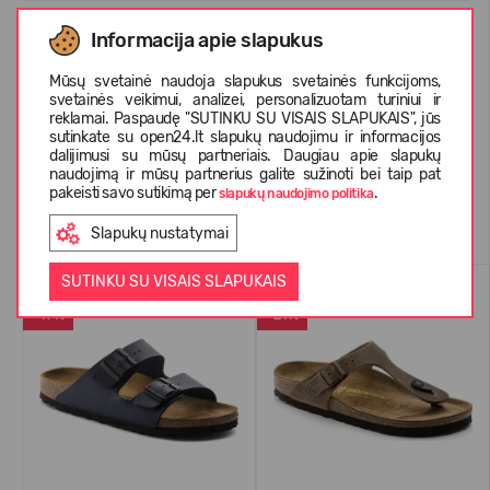
Informacija apie slapukus
APIE KEEN
Mūsų svetainė naudoja slapukus svetainės funkcijoms,
svetainės veikimui, analizei, personalizuotam turiniui ir
reklamai. Paspaudę "SUTINKU SU VISAIS SLAPUKAIS", jūs
KLIENTŲ ATSILIEPIMAI (0)
sutinkate su open24.lt slapukų naudojimu ir informacijos
dalijimusi su mūsų partneriais. Daugiau apie slapukų
naudojimą ir mūsų partnerius galite sužinoti bei taip pat
pakeisti savo sutikimą per
.
slapukų naudojimo politika
Panašios prekės
Slapukų nustatymai
SUTINKU SU VISAIS SLAPUKAIS
PERKAMIAUSIAS
VASARAI
-17%
-21%