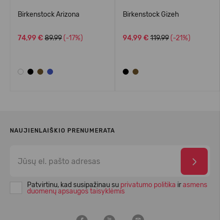
Birkenstock Arizona
Birkenstock Gizeh
74,99 €
89.99
(-17%)
94,99 €
119.99
(-21%)
NAUJIENLAIŠKIO PRENUMERATA
Patvirtinu, kad susipažinau su
privatumo politika
ir
asmens
duomenų apsaugos taisyklėmis