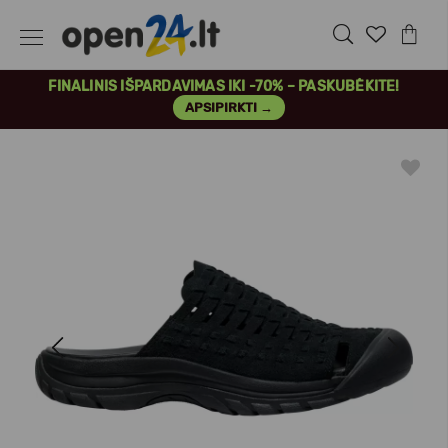
FINALINIS IŠPARDAVIMAS IKI -70% – PASKUBĖKITE!
APSIPIRKTI →
Previous
Next