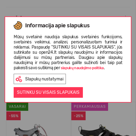
PRIEŽIŪROS INFORMACIJA
Informacija apie slapukus
Mūsų svetainė naudoja slapukus svetainės funkcijoms,
APIE KEEN
svetainės veikimui, analizei, personalizuotam turiniui ir
reklamai. Paspaudę "SUTINKU SU VISAIS SLAPUKAIS", jūs
sutinkate su open24.lt slapukų naudojimu ir informacijos
dalijimusi su mūsų partneriais. Daugiau apie slapukų
KLIENTŲ ATSILIEPIMAI (0)
naudojimą ir mūsų partnerius galite sužinoti bei taip pat
pakeisti savo sutikimą per
.
slapukų naudojimo politika
Slapukų nustatymai
Panašios prekės
SUTINKU SU VISAIS SLAPUKAIS
VASARAI
PERKAMIAUSIAS
-55%
-25%