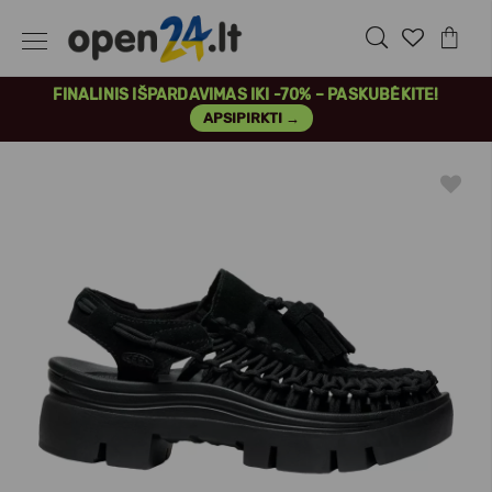
FINALINIS IŠPARDAVIMAS IKI -70% – PASKUBĖKITE!
APSIPIRKTI →
Previous
Next