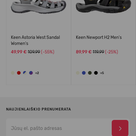
Keen Astoria West Sandal
Keen Newport H2 Men's
Women's
49,99 €
109.99
(-55%)
89,99 €
119.99
(-25%)
+2
+5
NAUJIENLAIŠKIO PRENUMERATA