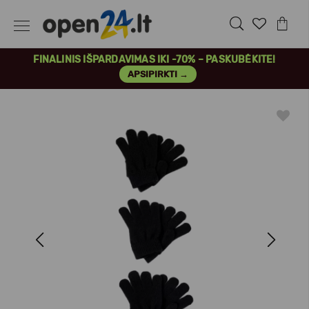
FINALINIS IŠPARDAVIMAS IKI -70% – PASKUBĖKITE!
APSIPIRKTI →
Previous
Next