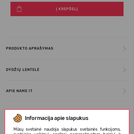
Į KREPŠELĮ
PRODUKTO APRAŠYMAS
DYDŽIŲ LENTELĖ
APIE NAME IT
KLIENTŲ ATSILIEPIMAI (0)
Informacija apie slapukus
Mūsų svetainė naudoja slapukus svetainės funkcijoms,