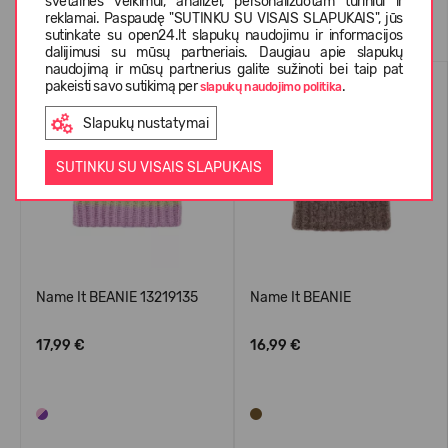
svetainės veikimui, analizei, personalizuotam turiniui ir
Panašios prekės
reklamai. Paspaudę "SUTINKU SU VISAIS SLAPUKAIS", jūs
sutinkate su open24.lt slapukų naudojimu ir informacijos
dalijimusi su mūsų partneriais. Daugiau apie slapukų
naudojimą ir mūsų partnerius galite sužinoti bei taip pat
pakeisti savo sutikimą per
.
slapukų naudojimo politika
Slapukų nustatymai
SUTINKU SU VISAIS SLAPUKAIS
Name It BEANIE 13219135
Name It BEANIE
17,99 €
16,99 €