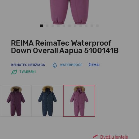
REIMA ReimaTec Waterproof
Down Overall Aapua 5100141B
REIMATEC MEDŽIAGA
WATERPROOF
ŽIEMAI
TVARESNI
Dydžių lentelė