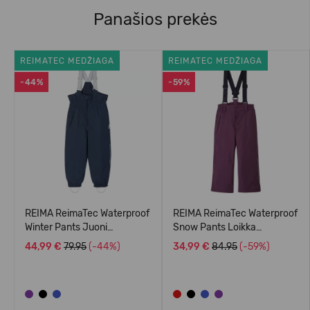
Panašios prekės
REIMATEC MEDŽIAGA
REIMATEC MEDŽIAGA
-44%
-59%
REIMA ReimaTec Waterproof
REIMA ReimaTec Waterproof
Winter Pants Juoni
Snow Pants Loikka
5100113A
5100114A
44,99 €
79.95
(-44%)
34,99 €
84.95
(-59%)