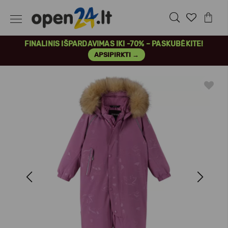
FINALINIS IŠPARDAVIMAS IKI -70% – PASKUBĖKITE!
APSIPIRKTI →
Previous
Next