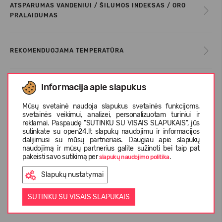
ATSPARUMAS VANDENIUI / ŠILUMOS INDEKSAS / ORO
PRALAIDUMAS
REKOMENDUOJAMA TEMPERATŪRA
Informacija apie slapukus
PRIEŽIŪROS INFORMACIJA
Mūsų svetainė naudoja slapukus svetainės funkcijoms,
svetainės veikimui, analizei, personalizuotam turiniui ir
DYDŽIŲ LENTELĖ
reklamai. Paspaudę "SUTINKU SU VISAIS SLAPUKAIS", jūs
sutinkate su open24.lt slapukų naudojimu ir informacijos
dalijimusi su mūsų partneriais. Daugiau apie slapukų
naudojimą ir mūsų partnerius galite sužinoti bei taip pat
pakeisti savo sutikimą per
.
APIE REIMA
slapukų naudojimo politika
Slapukų nustatymai
KLIENTŲ ATSILIEPIMAI (0)
SUTINKU SU VISAIS SLAPUKAIS