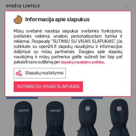
DYDŽIŲ LENTELĖ
Informacija apie slapukus
APIE REIMA
Mūsų svetainė naudoja slapukus svetainės funkcijoms,
svetainės veikimui, analizei, personalizuotam turiniui ir
reklamai. Paspaudę "SUTINKU SU VISAIS SLAPUKAIS", jūs
sutinkate su open24.lt slapukų naudojimu ir informacijos
KLIENTŲ ATSILIEPIMAI (1)
dalijimusi su mūsų partneriais. Daugiau apie slapukų
naudojimą ir mūsų partnerius galite sužinoti bei taip pat
pakeisti savo sutikimą per
.
slapukų naudojimo politika
Slapukų nustatymai
Panašios prekės
SUTINKU SU VISAIS SLAPUKAIS
WATERPROOF
WATERPROOF