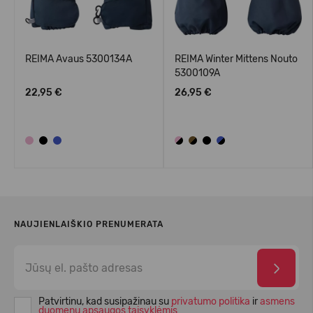
REIMA Avaus 5300134A
REIMA Winter Mittens Nouto
5300109A
22,95 €
26,95 €
NAUJIENLAIŠKIO PRENUMERATA
Patvirtinu, kad susipažinau su
privatumo politika
ir
asmens
duomenų apsaugos taisyklėmis