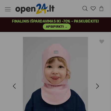
FINALINIS IŠPARDAVIMAS IKI -70% – PASKUBĖKITE!
APSIPIRKTI →
Previous
Next