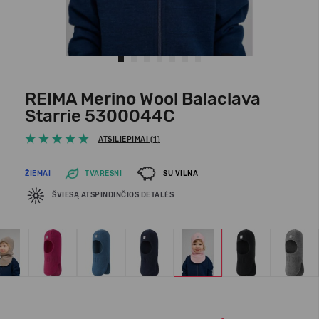
REIMA Merino Wool Balaclava
Starrie 5300044C
ATSILIEPIMAI (1)
ŽIEMAI
TVARESNI
SU VILNA
ŠVIESĄ ATSPINDINČIOS DETALĖS