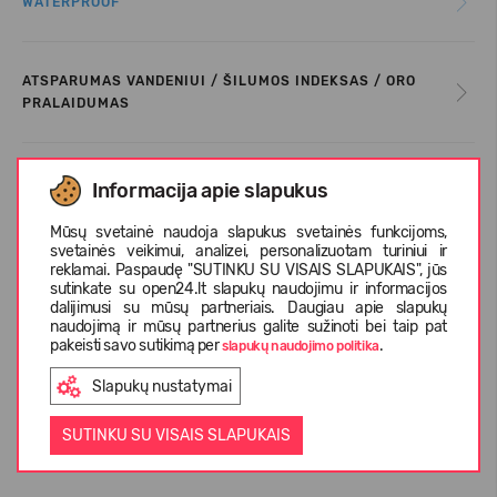
WATERPROOF
ATSPARUMAS VANDENIUI / ŠILUMOS INDEKSAS / ORO
PRALAIDUMAS
PRIEŽIŪROS INFORMACIJA
Informacija apie slapukus
Mūsų svetainė naudoja slapukus svetainės funkcijoms,
svetainės veikimui, analizei, personalizuotam turiniui ir
DYDŽIŲ LENTELĖ
reklamai. Paspaudę "SUTINKU SU VISAIS SLAPUKAIS", jūs
sutinkate su open24.lt slapukų naudojimu ir informacijos
dalijimusi su mūsų partneriais. Daugiau apie slapukų
naudojimą ir mūsų partnerius galite sužinoti bei taip pat
APIE REIMA
pakeisti savo sutikimą per
.
slapukų naudojimo politika
Slapukų nustatymai
KLIENTŲ ATSILIEPIMAI (0)
SUTINKU SU VISAIS SLAPUKAIS