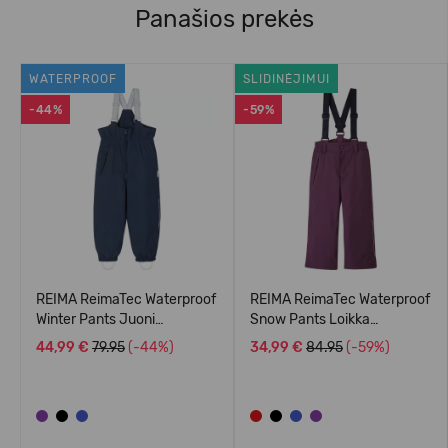
Panašios prekės
WATERPROOF
SLIDINĖJIMUI
-44%
-59%
REIMA ReimaTec Waterproof
REIMA ReimaTec Waterproof
Winter Pants Juoni
Snow Pants Loikka
5100113A
5100114A
44,99 €
79.95
(-44%)
34,99 €
84.95
(-59%)