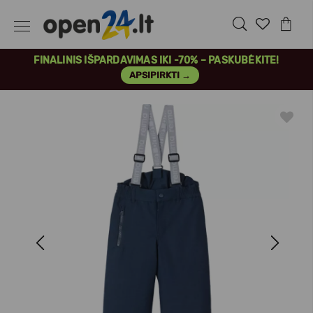
FINALINIS IŠPARDAVIMAS IKI -70% – PASKUBĖKITE!
APSIPIRKTI →
Previous
Next