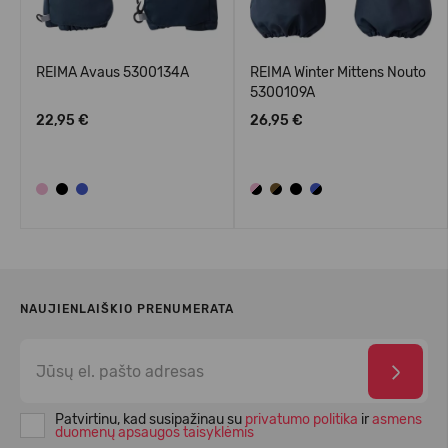
REIMA Avaus 5300134A
REIMA Winter Mittens Nouto
5300109A
22,95 €
26,95 €
NAUJIENLAIŠKIO PRENUMERATA
Patvirtinu, kad susipažinau su
privatumo politika
ir
asmens
duomenų apsaugos taisyklėmis