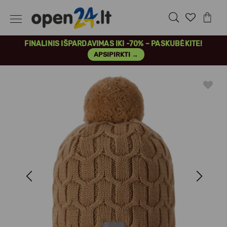
FINALINIS IŠPARDAVIMAS IKI -70% – PASKUBĖKITE!
APSIPIRKTI →
Previous
Next