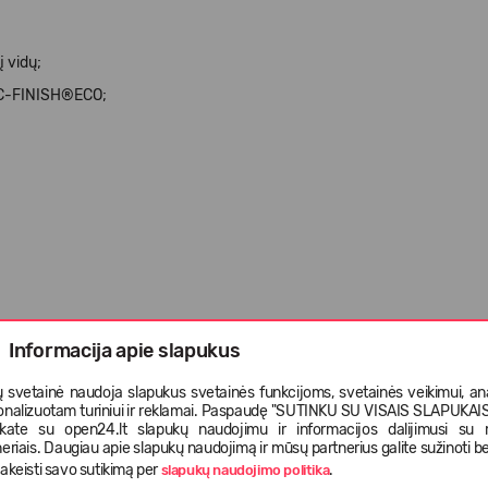
 vidų;
NIC-FINISH®ECO;
Informacija apie slapukus
s;
 svetainė naudoja slapukus svetainės funkcijoms, svetainės veikimui, anal
onalizuotam turiniui ir reklamai. Paspaudę "SUTINKU SU VISAIS SLAPUKAIS"
nkate su open24.lt slapukų naudojimu ir informacijos dalijimusi su
eriais. Daugiau apie slapukų naudojimą ir mūsų partnerius galite sužinoti be
skalbimą užtraukite užtrauktukus ir užsekite velcro
akeisti savo sutikimą per
.
slapukų naudojimo politika