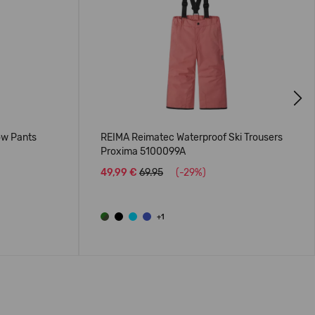
Next
ow Pants
REIMA Reimatec Waterproof Ski Trousers
Proxima 5100099A
49,99 €
69.95
(-29%)
+1