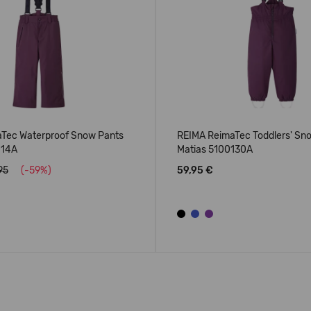
Tec Waterproof Snow Pants
REIMA ReimaTec Toddlers' Sn
114A
Matias 5100130A
95
(-59%)
59,95 €