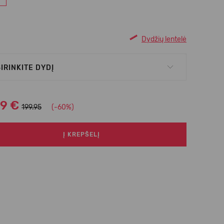
Dydžių lentelė
IRINKITE DYDĮ
99 €
199.95
(-60%)
Į KREPŠELĮ