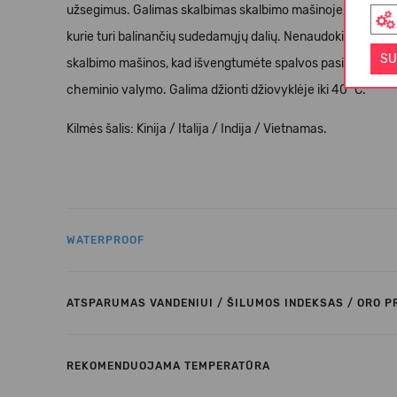
užsegimus. Galimas skalbimas skalbimo mašinoje, ne aukšte
kurie turi balinančių sudedamųjų dalių. Nenaudokite audinių
SU
skalbimo mašinos, kad išvengtumėte spalvos pasikeitimo. D
cheminio valymo. Galima džionti džiovyklėje iki 40 °C.
Kilmės šalis: Kinija / Italija / Indija / Vietnamas.
WATERPROOF
ATSPARUMAS VANDENIUI / ŠILUMOS INDEKSAS / ORO 
REKOMENDUOJAMA TEMPERATŪRA