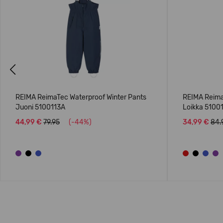
Previous
REIMA ReimaTec Waterproof Winter Pants
REIMA Reima
Juoni 5100113A
Loikka 5100
44,99 €
79.95
(-44%)
34,99 €
84.