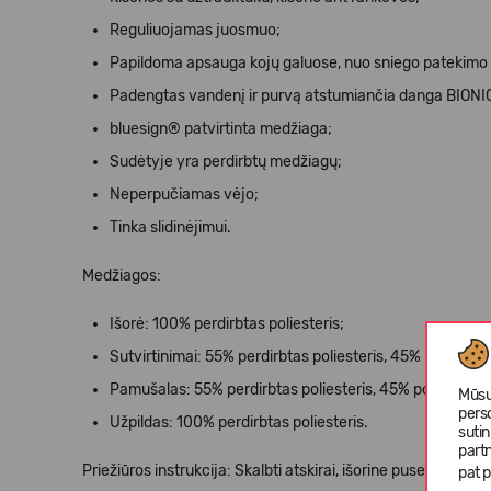
Reguliuojamas juosmuo;
Papildoma apsauga kojų galuose, nuo sniego patekimo į
Padengtas vandenį ir purvą atstumiančia danga BIO
bluesign® patvirtinta medžiaga;
Sudėtyje yra perdirbtų medžiagų;
Neperpučiamas vėjo;
Tinka slidinėjimui.
Medžiagos:
Išorė: 100% perdirbtas poliesteris;
Sutvirtinimai: 55% perdirbtas poliesteris, 45% poliesteri
Pamušalas: 55% perdirbtas poliesteris, 45% poliesteris;
Mūsų
pers
Užpildas: 100% perdirbtas poliesteris.
suti
partn
Priežiūros instrukcija: Skalbti atskirai, išorine puse. Prieš 
pat p