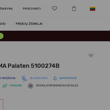
UŽSAKYMĄ
PRISIJUNGTI
USI
PREKIŲ ŽENKLAI
→
MA Palaten 5100274B
C MEDŽIAGA
SLIDINĖJIMUI
WATERPROOF
TVARESNI
ŠVIESĄ ATSPINDINČIOS DETALĖS