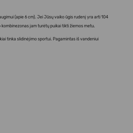
gimui (apie 6 cm). Jei Jūsų vaiko ūgis rudenį yra arti 104
io kombinezonas jam turėtų puikai tikti žiemos metu.
i tinka slidinėjimo sportui. Pagamintas iš vandeniui