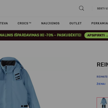
SEKTI 
TEVA
CROCS™
NAUJIENOS
OUTLET
PERKAMIA
INALINIS IŠPARDAVIMAS IKI -70% – PASKUBĖKITE!
APSIPIRKTI 
REI
REIMATE
ŽIEMAI