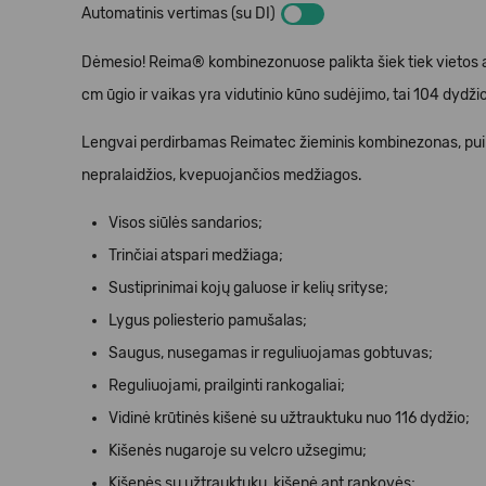
Automatinis vertimas (su DI)
Dėmesio! Reima® kombinezonuose palikta šiek tiek vietos au
cm ūgio ir vaikas yra vidutinio kūno sudėjimo, tai 104 dydž
Lengvai perdirbamas Reimatec žieminis kombinezonas, puikia
nepralaidžios, kvepuojančios medžiagos.
Visos siūlės sandarios;
Trinčiai atspari medžiaga;
Sustiprinimai kojų galuose ir kelių srityse;
Lygus poliesterio pamušalas;
Saugus, nusegamas ir reguliuojamas gobtuvas;
Reguliuojami, prailginti rankogaliai;
Vidinė krūtinės kišenė su užtrauktuku nuo 116 dydžio;
Kišenės nugaroje su velcro užsegimu;
Kišenės su užtrauktuku, kišenė ant rankovės;