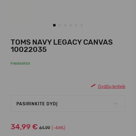
TOMS NAVY LEGACY CANVAS
10022035
PAVASARIUI
Dydžių lentelė
PASIRINKITE DYDĮ
34,99 €
64.99
(-46%)