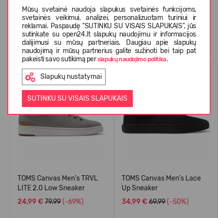
Mūsų svetainė naudoja slapukus svetainės funkcijoms,
svetainės veikimui, analizei, personalizuotam turiniui ir
reklamai. Paspaudę "SUTINKU SU VISAIS SLAPUKAIS", jūs
sutinkate su open24.lt slapukų naudojimu ir informacijos
Panašios prekės
dalijimusi su mūsų partneriais. Daugiau apie slapukų
naudojimą ir mūsų partnerius galite sužinoti bei taip pat
pakeisti savo sutikimą per
.
slapukų naudojimo politika
-69%
-50%
Slapukų nustatymai
SUTINKU SU VISAIS SLAPUKAIS
TOMS Canvas Men's TRVL
TOMS Canvas Men's Lace
LITE 2.0 Low Sneaker
Up Sneaker
24,99 €
79.99
(-69%)
34,99 €
69.99
(-50%)