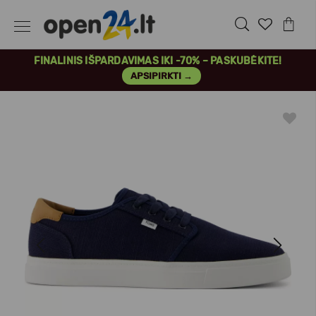
FINALINIS IŠPARDAVIMAS IKI -70% – PASKUBĖKITE!
APSIPIRKTI →
Previous
Next