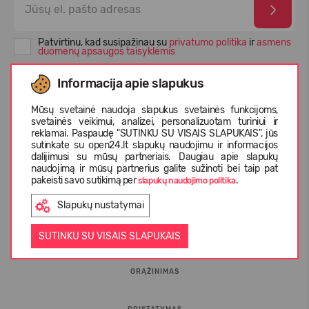
Patvirtinu, kad susipažinau su
privatumo politika
ir
asmens
duomenų apsaugos taisyklėmis
Informacija apie slapukus
Mūsų svetainė naudoja slapukus svetainės funkcijoms,
svetainės veikimui, analizei, personalizuotam turiniui ir
reklamai. Paspaudę "SUTINKU SU VISAIS SLAPUKAIS", jūs
sutinkate su open24.lt slapukų naudojimu ir informacijos
dalijimusi su mūsų partneriais. Daugiau apie slapukų
naudojimą ir mūsų partnerius galite sužinoti bei taip pat
pakeisti savo sutikimą per
.
slapukų naudojimo politika
INFORMACIJA PIRKĖJUI
Slapukų nustatymai
D.U.K.
SUTINKU SU VISAIS SLAPUKAIS
GRĄŽINIMAS