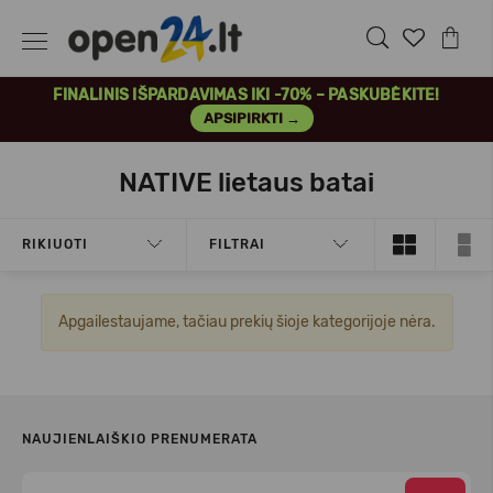
FINALINIS IŠPARDAVIMAS IKI -70% – PASKUBĖKITE!
APSIPIRKTI →
NATIVE lietaus batai
RIKIUOTI
FILTRAI
Apgailestaujame, tačiau prekių šioje kategorijoje nėra.
NAUJIENLAIŠKIO PRENUMERATA