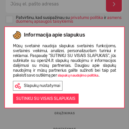
Patvirtinu, kad susipažinau su
privatumo politika
ir
asmens
duomenų apsaugos taisyklėmis
Informacija apie slapukus
Mūsų svetainė naudoja slapukus svetainės funkcijoms,
svetainės veikimui, analizei, personalizuotam turiniui ir
reklamai. Paspaudę "SUTINKU SU VISAIS SLAPUKAIS", jūs
sutinkate su open24.lt slapukų naudojimu ir informacijos
dalijimusi su mūsų partneriais. Daugiau apie slapukų
naudojimą ir mūsų partnerius galite sužinoti bei taip pat
pakeisti savo sutikimą per
.
slapukų naudojimo politika
INFORMACIJA PIRKĖJUI
Slapukų nustatymai
D.U.K.
SUTINKU SU VISAIS SLAPUKAIS
GRĄŽINIMAS