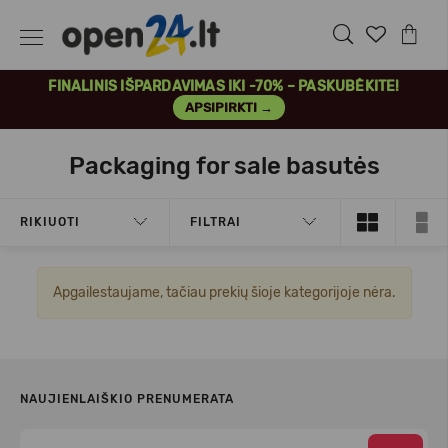
FINALINIS IŠPARDAVIMAS IKI -70% – PASKUBĖKITE!
APSIPIRKTI →
Packaging for sale basutės
RIKIUOTI
FILTRAI
Apgailestaujame, tačiau prekių šioje kategorijoje nėra.
NAUJIENLAIŠKIO PRENUMERATA