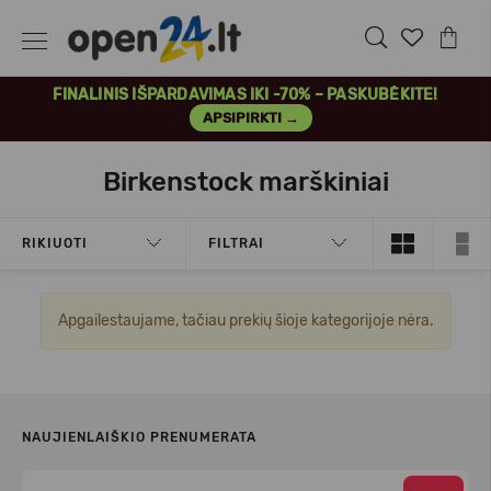
FINALINIS IŠPARDAVIMAS IKI -70% – PASKUBĖKITE!
APSIPIRKTI →
Birkenstock marškiniai
RIKIUOTI
FILTRAI
Apgailestaujame, tačiau prekių šioje kategorijoje nėra.
NAUJIENLAIŠKIO PRENUMERATA