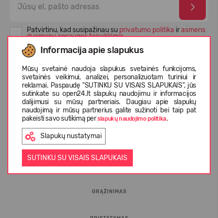
Patvirtinu, kad susipažinau su
privatumo politika
ir
asmens
duomenų apsaugos taisyklėmis
Informacija apie slapukus
Mūsų svetainė naudoja slapukus svetainės funkcijoms,
svetainės veikimui, analizei, personalizuotam turiniui ir
reklamai. Paspaudę "SUTINKU SU VISAIS SLAPUKAIS", jūs
sutinkate su open24.lt slapukų naudojimu ir informacijos
dalijimusi su mūsų partneriais. Daugiau apie slapukų
naudojimą ir mūsų partnerius galite sužinoti bei taip pat
pakeisti savo sutikimą per
.
slapukų naudojimo politika
Slapukų nustatymai
INFORMACIJA PIRKĖJUI
SUTINKU SU VISAIS SLAPUKAIS
D.U.K.
GRĄŽINIMAS