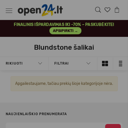
FINALINIS IŠPARDAVIMAS IKI -70% – PASKUBĖKITE!
APSIPIRKTI →
Blundstone šalikai
RIKIUOTI
FILTRAI
Apgailestaujame, tačiau prekių šioje kategorijoje nėra.
NAUJIENLAIŠKIO PRENUMERATA