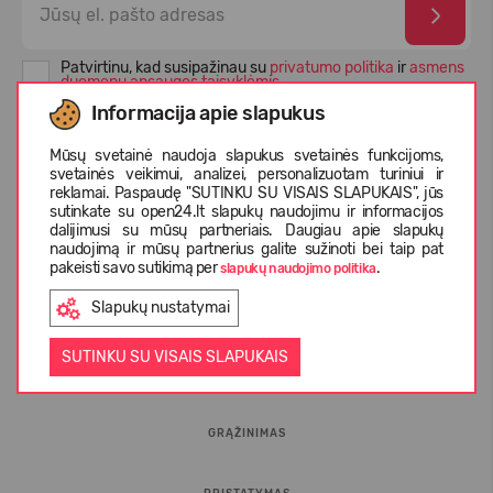
Patvirtinu, kad susipažinau su
privatumo politika
ir
asmens
duomenų apsaugos taisyklėmis
Informacija apie slapukus
Mūsų svetainė naudoja slapukus svetainės funkcijoms,
svetainės veikimui, analizei, personalizuotam turiniui ir
reklamai. Paspaudę "SUTINKU SU VISAIS SLAPUKAIS", jūs
sutinkate su open24.lt slapukų naudojimu ir informacijos
dalijimusi su mūsų partneriais. Daugiau apie slapukų
naudojimą ir mūsų partnerius galite sužinoti bei taip pat
pakeisti savo sutikimą per
.
slapukų naudojimo politika
Slapukų nustatymai
INFORMACIJA PIRKĖJUI
SUTINKU SU VISAIS SLAPUKAIS
D.U.K.
GRĄŽINIMAS