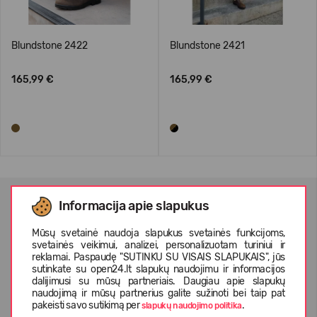
Blundstone 2422
Blundstone 2421
165,99 €
165,99 €
Informacija apie slapukus
NAUJIENLAIŠKIO PRENUMERATA
Mūsų svetainė naudoja slapukus svetainės funkcijoms,
svetainės veikimui, analizei, personalizuotam turiniui ir
reklamai. Paspaudę "SUTINKU SU VISAIS SLAPUKAIS", jūs
sutinkate su open24.lt slapukų naudojimu ir informacijos
dalijimusi su mūsų partneriais. Daugiau apie slapukų
Patvirtinu, kad susipažinau su
privatumo politika
ir
asmens
naudojimą ir mūsų partnerius galite sužinoti bei taip pat
duomenų apsaugos taisyklėmis
pakeisti savo sutikimą per
.
slapukų naudojimo politika