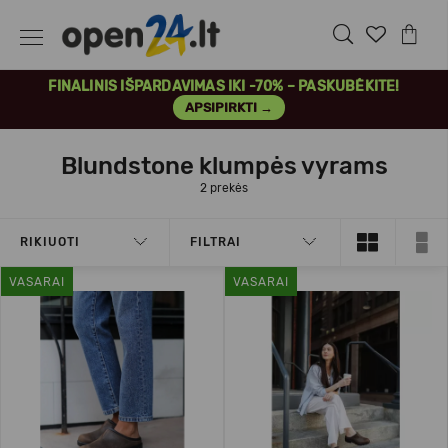
FINALINIS IŠPARDAVIMAS IKI -70% – PASKUBĖKITE!
APSIPIRKTI →
Blundstone klumpės vyrams
2 prekės
RIKIUOTI
FILTRAI
VASARAI
VASARAI