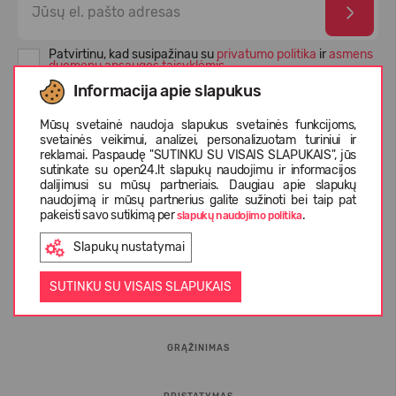
Patvirtinu, kad susipažinau su
privatumo politika
ir
asmens
duomenų apsaugos taisyklėmis
Informacija apie slapukus
Mūsų svetainė naudoja slapukus svetainės funkcijoms,
svetainės veikimui, analizei, personalizuotam turiniui ir
reklamai. Paspaudę "SUTINKU SU VISAIS SLAPUKAIS", jūs
sutinkate su open24.lt slapukų naudojimu ir informacijos
dalijimusi su mūsų partneriais. Daugiau apie slapukų
naudojimą ir mūsų partnerius galite sužinoti bei taip pat
pakeisti savo sutikimą per
.
slapukų naudojimo politika
Slapukų nustatymai
INFORMACIJA PIRKĖJUI
SUTINKU SU VISAIS SLAPUKAIS
D.U.K.
GRĄŽINIMAS