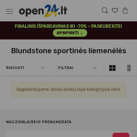
FINALINIS IŠPARDAVIMAS IKI -70% – PASKUBĖKITE!
APSIPIRKTI →
Blundstone sportinės liemenėlės
RIKIUOTI
FILTRAI
Apgailestaujame, tačiau prekių šioje kategorijoje nėra.
NAUJIENLAIŠKIO PRENUMERATA