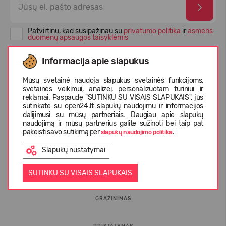
Patvirtinu, kad susipažinau su
privatumo politika
ir
asmens
duomenų apsaugos taisyklėmis
Informacija apie slapukus
Mūsų svetainė naudoja slapukus svetainės funkcijoms,
svetainės veikimui, analizei, personalizuotam turiniui ir
reklamai. Paspaudę "SUTINKU SU VISAIS SLAPUKAIS", jūs
sutinkate su open24.lt slapukų naudojimu ir informacijos
dalijimusi su mūsų partneriais. Daugiau apie slapukų
naudojimą ir mūsų partnerius galite sužinoti bei taip pat
pakeisti savo sutikimą per
.
slapukų naudojimo politika
INFORMACIJA PIRKĖJUI
Slapukų nustatymai
D.U.K.
SUTINKU SU VISAIS SLAPUKAIS
GRĄŽINIMAS