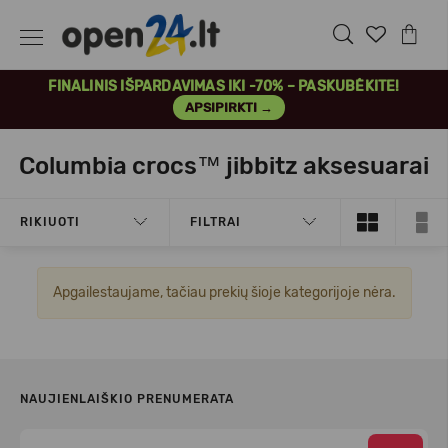
FINALINIS IŠPARDAVIMAS IKI -70% – PASKUBĖKITE!
APSIPIRKTI →
Columbia crocs™ jibbitz aksesuarai
RIKIUOTI
FILTRAI
Apgailestaujame, tačiau prekių šioje kategorijoje nėra.
NAUJIENLAIŠKIO PRENUMERATA