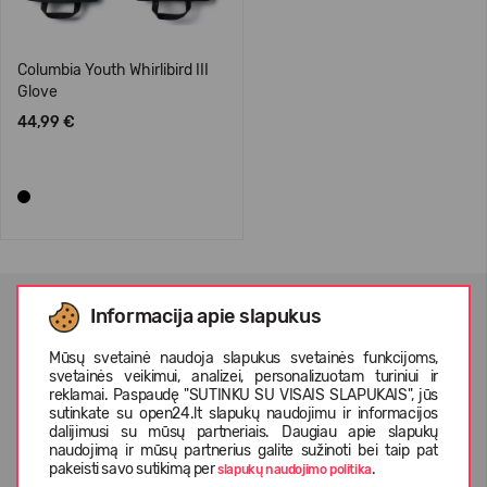
Columbia Youth Whirlibird III
Glove
44,99 €
Informacija apie slapukus
NAUJIENLAIŠKIO PRENUMERATA
Mūsų svetainė naudoja slapukus svetainės funkcijoms,
svetainės veikimui, analizei, personalizuotam turiniui ir
reklamai. Paspaudę "SUTINKU SU VISAIS SLAPUKAIS", jūs
sutinkate su open24.lt slapukų naudojimu ir informacijos
dalijimusi su mūsų partneriais. Daugiau apie slapukų
Patvirtinu, kad susipažinau su
privatumo politika
ir
asmens
naudojimą ir mūsų partnerius galite sužinoti bei taip pat
duomenų apsaugos taisyklėmis
pakeisti savo sutikimą per
.
slapukų naudojimo politika