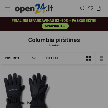
FINALINIS IŠPARDAVIMAS IKI -70% – PASKUBĖKITE!
APSIPIRKTI →
Columbia pirštinės
1 prekės
RIKIUOTI
FILTRAI