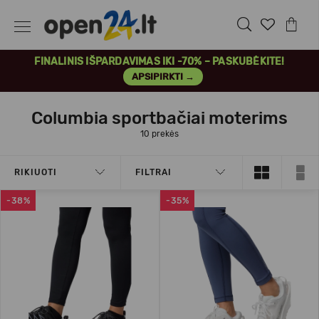
FINALINIS IŠPARDAVIMAS IKI -70% – PASKUBĖKITE!
APSIPIRKTI →
Columbia sportbačiai moterims
10 prekės
RIKIUOTI
FILTRAI
-38%
-35%