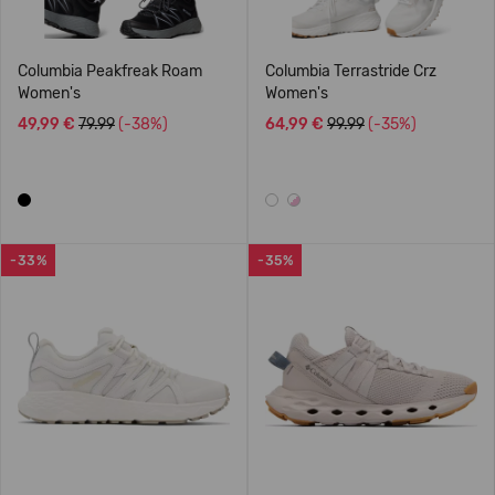
Columbia Peakfreak Roam
Columbia Terrastride Crz
Women's
Women's
49,99 €
79.99
(-38%)
64,99 €
99.99
(-35%)
-33%
-35%