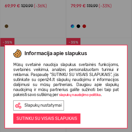
69,99 €
109.99
(-36%)
79,99 €
119.99
(-33%)
-35%
-35%
Informacija apie slapukus
Mūsų svetainė naudoja slapukus svetainės funkcijoms,
svetainės veikimui, analizei, personalizuotam turiniui ir
reklamai. Paspaudę "SUTINKU SU VISAIS SLAPUKAIS", jūs
sutinkate su open24.lt slapukų naudojimu ir informacijos
dalijimusi su mūsų partneriais. Daugiau apie slapukų
naudojimą ir mūsų partnerius galite sužinoti bei taip pat
pakeisti savo sutikimą per
.
slapukų naudojimo politika
Slapukų nustatymai
Columbia Konos TRS Shoe
Columbia Terrastride Crz
Women's
Women's
SUTINKU SU VISAIS SLAPUKAIS
64,99 €
99.99
(-35%)
64,99 €
99.99
(-35%)