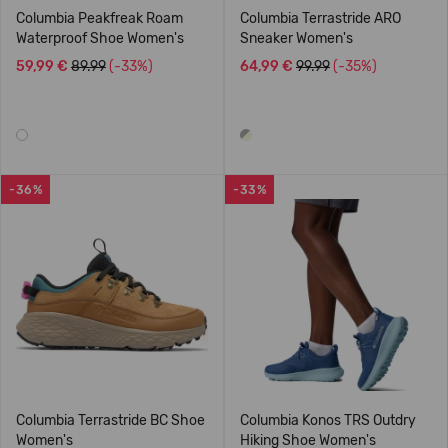
Columbia Peakfreak Roam
Columbia Terrastride ARO
Waterproof Shoe Women's
Sneaker Women's
59,99 €
89.99
(-33%)
64,99 €
99.99
(-35%)
-36%
-33%
Columbia Terrastride BC Shoe
Columbia Konos TRS Outdry
Women's
Hiking Shoe Women's