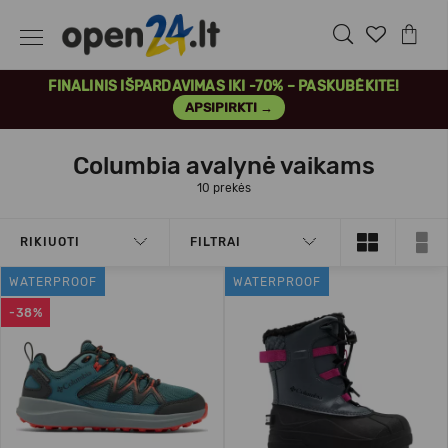
FINALINIS IŠPARDAVIMAS IKI -70% – PASKUBĖKITE!
APSIPIRKTI →
Columbia avalynė vaikams
10 prekės
RIKIUOTI
FILTRAI
WATERPROOF
WATERPROOF
-38%