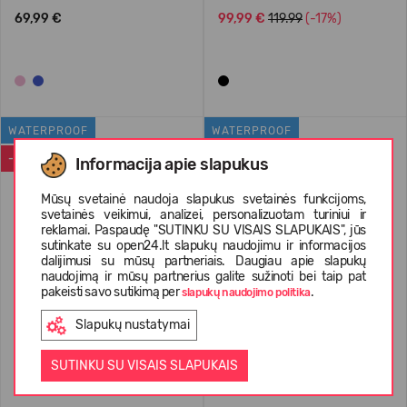
69,99 €
99,99 €
119.99
(-17%)
WATERPROOF
WATERPROOF
-38%
Informacija apie slapukus
Mūsų svetainė naudoja slapukus svetainės funkcijoms,
svetainės veikimui, analizei, personalizuotam turiniui ir
reklamai. Paspaudę "SUTINKU SU VISAIS SLAPUKAIS", jūs
sutinkate su open24.lt slapukų naudojimu ir informacijos
dalijimusi su mūsų partneriais. Daugiau apie slapukų
naudojimą ir mūsų partnerius galite sužinoti bei taip pat
pakeisti savo sutikimą per
.
slapukų naudojimo politika
Slapukų nustatymai
Columbia Youth Peakfreak
Columbia Bugaboot Celsius
Rush Waterproof Shoe
Kids'
SUTINKU SU VISAIS SLAPUKAIS
39,99 €
64.99
(-38%)
89,99 €