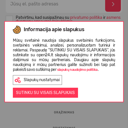
Patvirtinu, kad susipažinau su
privatumo politika
ir
asmens
duomenų apsaugos taisyklėmis
Informacija apie slapukus
Mūsų svetainė naudoja slapukus svetainės funkcijoms,
svetainės veikimui, analizei, personalizuotam turiniui ir
reklamai. Paspaudę "SUTINKU SU VISAIS SLAPUKAIS", jūs
sutinkate su open24.lt slapukų naudojimu ir informacijos
dalijimusi su mūsų partneriais. Daugiau apie slapukų
naudojimą ir mūsų partnerius galite sužinoti bei taip pat
pakeisti savo sutikimą per
.
slapukų naudojimo politika
Slapukų nustatymai
INFORMACIJA PIRKĖJUI
SUTINKU SU VISAIS SLAPUKAIS
D.U.K.
GRĄŽINIMAS