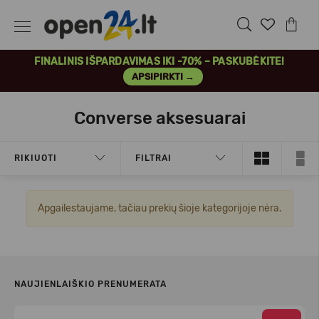
FINALINIS IŠPARDAVIMAS IKI -70% – PASKUBĖKITE!
APSIPIRKTI →
Converse aksesuarai
RIKIUOTI
FILTRAI
Apgailestaujame, tačiau prekių šioje kategorijoje nėra.
NAUJIENLAIŠKIO PRENUMERATA