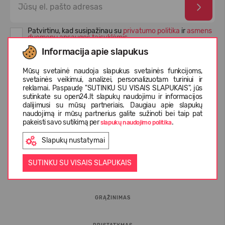
Patvirtinu, kad susipažinau su
privatumo politika
ir
asmens
duomenų apsaugos taisyklėmis
Informacija apie slapukus
Mūsų svetainė naudoja slapukus svetainės funkcijoms,
svetainės veikimui, analizei, personalizuotam turiniui ir
reklamai. Paspaudę "SUTINKU SU VISAIS SLAPUKAIS", jūs
sutinkate su open24.lt slapukų naudojimu ir informacijos
dalijimusi su mūsų partneriais. Daugiau apie slapukų
naudojimą ir mūsų partnerius galite sužinoti bei taip pat
pakeisti savo sutikimą per
.
slapukų naudojimo politika
Slapukų nustatymai
INFORMACIJA PIRKĖJUI
SUTINKU SU VISAIS SLAPUKAIS
D.U.K.
GRĄŽINIMAS