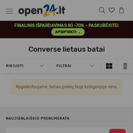
FINALINIS IŠPARDAVIMAS IKI -70% – PASKUBĖKITE!
APSIPIRKTI →
Converse lietaus batai
RIKIUOTI
FILTRAI
Apgailestaujame, tačiau prekių šioje kategorijoje nėra.
NAUJIENLAIŠKIO PRENUMERATA