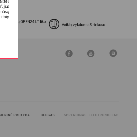
izei,
, jūs
 mūsų
i taip
apsipirkusių OPEN24.LT liko
Veiklą vykdome 3 rinkose
kinti
MENINĖ PREKYBA
BLOGAS
SPRENDIMAS:
ELECTRONIC LAB