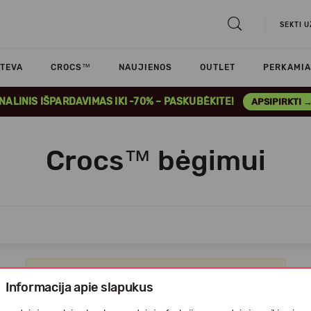
SEKTI 
TEVA
CROCS™
NAUJIENOS
OUTLET
PERKAMIA
INALINIS IŠPARDAVIMAS IKI -70% – PASKUBĖKITE!
APSIPIRKTI 
Crocs™ bėgimui
Apgailestaujame, tačiau prekių šioje kategorijoje nėra.
Informacija apie slapukus