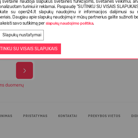
 svetainė naudoja slapukus svetainės funkcijoms, svetainės veikimui, anal
onalizuotam turiniui ir reklamai. Paspaudę "SUTINKU SU VISAIS SLAPUKAIS"
nkate su open24.lt slapukų naudojimu ir informacijos dalijimusi su
eriais. Daugiau apie slapukų naudojimą ir mūsų partnerius galite sužinoti be
istatymas
Pasirinkimas iš daugiau kaip 5 000
Tiek 
akeisti savo sutikimą per
.
slapukų naudojimo politika
ienas
skirtingų prekių
paten
Slapukų nustatymai
TINKU SU VISAIS SLAPUKAIS
ns duomenų
INIMAS
PRISTATYMAS
KONTAKTAI
PREKYBOS VIETOS
DID