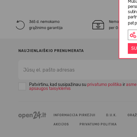
Mūsų
pers
suti
partn
365 d. nemokamo
Nemokamas* pr
pat p
grąžinimo garantija
per 0-3 darbo d
SU
NAUJIENLAIŠKIO PRENUMERATA
Patvirtinu, kad susipažinau su
privatumo politika
ir
asme
apsaugos taisyklėmis
INFORMACIJA PIRKĖJUI
D.U.K.
GRĄŽ
AKCIJOS
PRIVATUMO POLITIKA