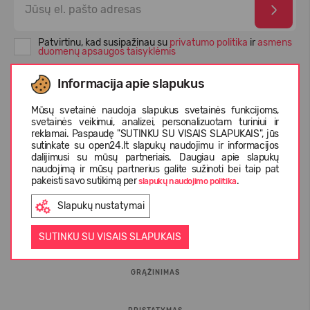
Patvirtinu, kad susipažinau su
privatumo politika
ir
asmens
duomenų apsaugos taisyklėmis
Informacija apie slapukus
Mūsų svetainė naudoja slapukus svetainės funkcijoms,
svetainės veikimui, analizei, personalizuotam turiniui ir
reklamai. Paspaudę "SUTINKU SU VISAIS SLAPUKAIS", jūs
sutinkate su open24.lt slapukų naudojimu ir informacijos
dalijimusi su mūsų partneriais. Daugiau apie slapukų
naudojimą ir mūsų partnerius galite sužinoti bei taip pat
pakeisti savo sutikimą per
.
slapukų naudojimo politika
INFORMACIJA PIRKĖJUI
Slapukų nustatymai
D.U.K.
SUTINKU SU VISAIS SLAPUKAIS
GRĄŽINIMAS