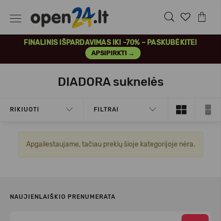
FINALINIS IŠPARDAVIMAS IKI -70% – PASKUBĖKITE!
APSIPIRKTI →
DIADORA suknelės
RIKIUOTI
FILTRAI
Apgailestaujame, tačiau prekių šioje kategorijoje nėra.
NAUJIENLAIŠKIO PRENUMERATA