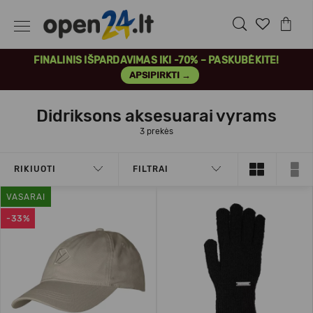
FINALINIS IŠPARDAVIMAS IKI -70% – PASKUBĖKITE!
APSIPIRKTI →
Didriksons aksesuarai vyrams
3 prekės
RIKIUOTI
FILTRAI
VASARAI
-33%