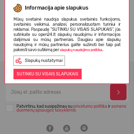
Didriksons Laken Beanie 3
Informacija apie slapukus
Mūsų svetainė naudoja slapukus svetainės funkcijoms,
39,99 €
svetainės veikimui, analizei, personalizuotam turiniui ir
reklamai. Paspaudę "SUTINKU SU VISAIS SLAPUKAIS", jūs
sutinkate su open24.lt slapukų naudojimu ir informacijos
dalijimusi su mūsų partneriais. Daugiau apie slapukų
naudojimą ir mūsų partnerius galite sužinoti bei taip pat
pakeisti savo sutikimą per
.
slapukų naudojimo politika
Slapukų nustatymai
NAUJIENLAIŠKIO PRENUMERATA
SUTINKU SU VISAIS SLAPUKAIS
Patvirtinu, kad susipažinau su
privatumo politika
ir
asmens
duomenų apsaugos taisyklėmis