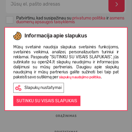
Patvirtinu, kad susipažinau su
privatumo politika
ir
asmens
duomenų apsaugos taisyklėmis
Informacija apie slapukus
Mūsų svetainė naudoja slapukus svetainės funkcijoms,
svetainės veikimui, analizei, personalizuotam turiniui ir
reklamai. Paspaudę "SUTINKU SU VISAIS SLAPUKAIS", jūs
sutinkate su open24.lt slapukų naudojimu ir informacijos
dalijimusi su mūsų partneriais. Daugiau apie slapukų
naudojimą ir mūsų partnerius galite sužinoti bei taip pat
pakeisti savo sutikimą per
.
slapukų naudojimo politika
INFORMACIJA PIRKĖJUI
Slapukų nustatymai
D.U.K.
SUTINKU SU VISAIS SLAPUKAIS
GRĄŽINIMAS