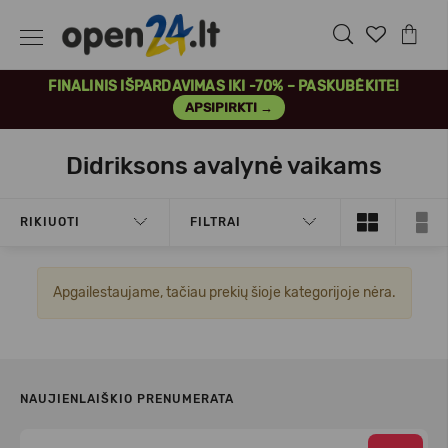
FINALINIS IŠPARDAVIMAS IKI -70% – PASKUBĖKITE!
APSIPIRKTI →
Didriksons avalynė vaikams
RIKIUOTI
FILTRAI
Apgailestaujame, tačiau prekių šioje kategorijoje nėra.
NAUJIENLAIŠKIO PRENUMERATA