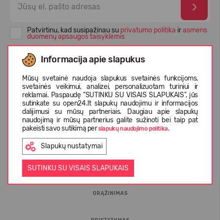
Patvirtinu, kad susipažinau su
privatumo politika
ir
asmens
duomenų apsaugos taisyklėmis
Informacija apie slapukus
Mūsų svetainė naudoja slapukus svetainės funkcijoms,
svetainės veikimui, analizei, personalizuotam turiniui ir
reklamai. Paspaudę "SUTINKU SU VISAIS SLAPUKAIS", jūs
sutinkate su open24.lt slapukų naudojimu ir informacijos
dalijimusi su mūsų partneriais. Daugiau apie slapukų
naudojimą ir mūsų partnerius galite sužinoti bei taip pat
pakeisti savo sutikimą per
.
slapukų naudojimo politika
INFORMACIJA PIRKĖJUI
Slapukų nustatymai
D.U.K.
SUTINKU SU VISAIS SLAPUKAIS
GRĄŽINIMAS