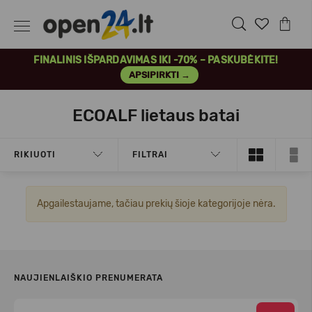
FINALINIS IŠPARDAVIMAS IKI -70% – PASKUBĖKITE!
APSIPIRKTI →
ECOALF lietaus batai
RIKIUOTI
FILTRAI
Apgailestaujame, tačiau prekių šioje kategorijoje nėra.
NAUJIENLAIŠKIO PRENUMERATA