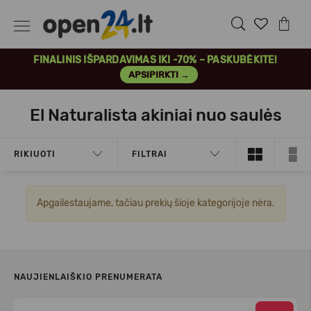
FINALINIS IŠPARDAVIMAS IKI -70% – PASKUBĖKITE!
APSIPIRKTI →
El Naturalista akiniai nuo saulės
RIKIUOTI
FILTRAI
Apgailestaujame, tačiau prekių šioje kategorijoje nėra.
NAUJIENLAIŠKIO PRENUMERATA