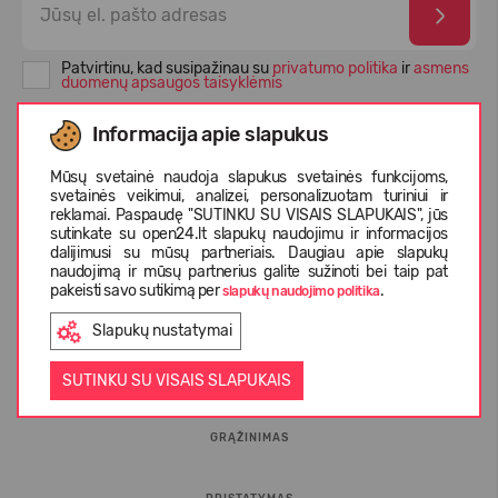
Patvirtinu, kad susipažinau su
privatumo politika
ir
asmens
duomenų apsaugos taisyklėmis
Informacija apie slapukus
Mūsų svetainė naudoja slapukus svetainės funkcijoms,
svetainės veikimui, analizei, personalizuotam turiniui ir
reklamai. Paspaudę "SUTINKU SU VISAIS SLAPUKAIS", jūs
sutinkate su open24.lt slapukų naudojimu ir informacijos
dalijimusi su mūsų partneriais. Daugiau apie slapukų
naudojimą ir mūsų partnerius galite sužinoti bei taip pat
pakeisti savo sutikimą per
.
slapukų naudojimo politika
INFORMACIJA PIRKĖJUI
Slapukų nustatymai
D.U.K.
SUTINKU SU VISAIS SLAPUKAIS
GRĄŽINIMAS