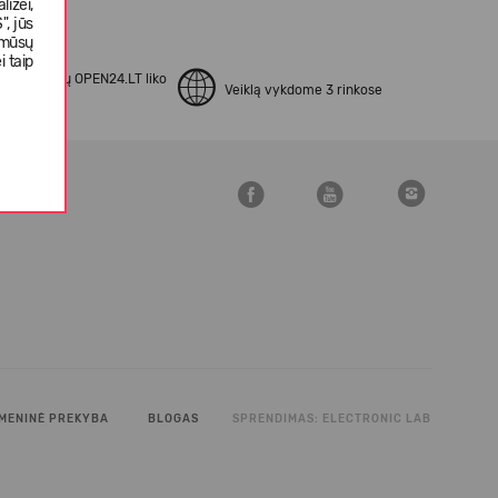
izei,
, jūs
 mūsų
i taip
apsipirkusių OPEN24.LT liko
Veiklą vykdome 3 rinkose
kinti
MENINĖ PREKYBA
BLOGAS
SPRENDIMAS:
ELECTRONIC LAB