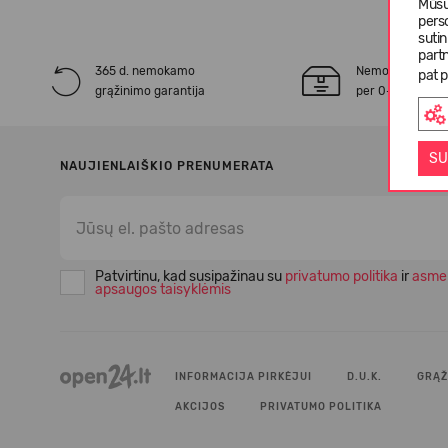
Mūsų
pers
suti
partn
365 d. nemokamo
Nemokamas* pr
pat p
grąžinimo garantija
per 0-3 darbo d
SU
NAUJIENLAIŠKIO PRENUMERATA
Patvirtinu, kad susipažinau su
privatumo politika
ir
asme
apsaugos taisyklėmis
INFORMACIJA PIRKĖJUI
D.U.K.
GRĄŽ
AKCIJOS
PRIVATUMO POLITIKA