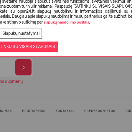
 svetainė naudoja slapukus svetainės funkcijoms, svetainės veikimui, anal
onalizuotam turiniui ir reklamai. Paspaudę "SUTINKU SU VISAIS SLAPUKAIS"
nkate su open24.lt slapukų naudojimu ir informacijos dalijimusi su
eriais. Daugiau apie slapukų naudojimą ir mūsų partnerius galite sužinoti be
istatymas
Pasirinkimas iš daugiau kaip 5 000
Tiek 
akeisti savo sutikimą per
.
slapukų naudojimo politika
ienas
skirtingų prekių
paten
Slapukų nustatymai
TINKU SU VISAIS SLAPUKAIS
ns duomenų
INIMAS
PRISTATYMAS
KONTAKTAI
PREKYBOS VIETOS
DID