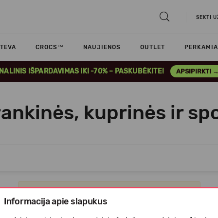
SEKTI 
TEVA
CROCS™
NAUJIENOS
OUTLET
PERKAMIA
INALINIS IŠPARDAVIMAS IKI -70% – PASKUBĖKITE!
APSIPIRKTI 
rankinės, kuprinės ir spo
Apgailestaujame, tačiau prekių šioje kategorijoje nėra.
Informacija apie slapukus