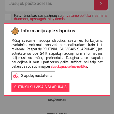
Patvirtinu, kad susipažinau su
privatumo politika
ir
asmens
duomenų apsaugos taisyklėmis
Informacija apie slapukus
Mūsų svetainė naudoja slapukus svetainės funkcijoms,
svetainės veikimui, analizei, personalizuotam turiniui ir
reklamai. Paspaudę "SUTINKU SU VISAIS SLAPUKAIS", jūs
sutinkate su open24.lt slapukų naudojimu ir informacijos
dalijimusi su mūsų partneriais. Daugiau apie slapukų
naudojimą ir mūsų partnerius galite sužinoti bei taip pat
pakeisti savo sutikimą per
.
slapukų naudojimo politika
INFORMACIJA PIRKĖJUI
Slapukų nustatymai
D.U.K.
SUTINKU SU VISAIS SLAPUKAIS
GRĄŽINIMAS