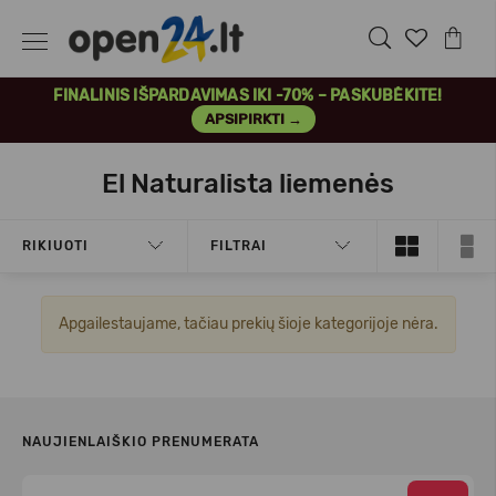
FINALINIS IŠPARDAVIMAS IKI -70% – PASKUBĖKITE!
APSIPIRKTI →
El Naturalista liemenės
RIKIUOTI
FILTRAI
Apgailestaujame, tačiau prekių šioje kategorijoje nėra.
NAUJIENLAIŠKIO PRENUMERATA