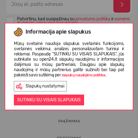
Patvirtinu, kad susipažinau su
privatumo politika
ir
asmens
duomenų apsaugos taisyklėmis
Informacija apie slapukus
Mūsų svetainė naudoja slapukus svetainės funkcijoms,
svetainės veikimui, analizei, personalizuotam turiniui ir
reklamai. Paspaudę "SUTINKU SU VISAIS SLAPUKAIS", jūs
sutinkate su open24.lt slapukų naudojimu ir informacijos
dalijimusi su mūsų partneriais. Daugiau apie slapukų
naudojimą ir mūsų partnerius galite sužinoti bei taip pat
pakeisti savo sutikimą per
.
slapukų naudojimo politika
Slapukų nustatymai
INFORMACIJA PIRKĖJUI
SUTINKU SU VISAIS SLAPUKAIS
D.U.K.
GRĄŽINIMAS