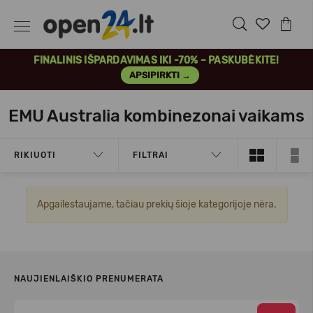
FINALINIS IŠPARDAVIMAS IKI -70% – PASKUBĖKITE!
APSIPIRKTI →
EMU Australia kombinezonai vaikams
RIKIUOTI
FILTRAI
Apgailestaujame, tačiau prekių šioje kategorijoje nėra.
NAUJIENLAIŠKIO PRENUMERATA