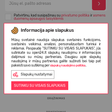
Patvirtinu, kad susipažinau su
privatumo politika
ir
asmens
duomenų apsaugos taisyklėmis
Informacija apie slapukus
Mūsų svetainė naudoja slapukus svetainės funkcijoms,
svetainės veikimui, analizei, personalizuotam turiniui ir
reklamai. Paspaudę "SUTINKU SU VISAIS SLAPUKAIS", jūs
sutinkate su open24.lt slapukų naudojimu ir informacijos
dalijimusi su mūsų partneriais. Daugiau apie slapukų
naudojimą ir mūsų partnerius galite sužinoti bei taip pat
pakeisti savo sutikimą per
.
slapukų naudojimo politika
INFORMACIJA PIRKĖJUI
Slapukų nustatymai
D.U.K.
SUTINKU SU VISAIS SLAPUKAIS
GRĄŽINIMAS