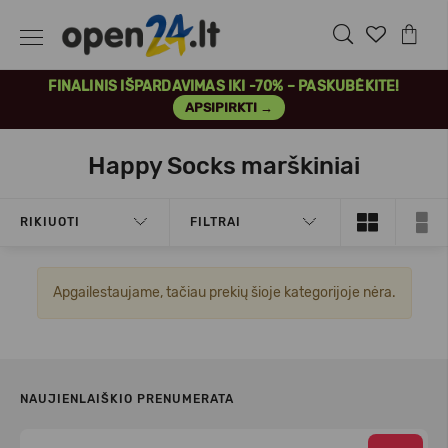
FINALINIS IŠPARDAVIMAS IKI -70% – PASKUBĖKITE!
APSIPIRKTI →
Happy Socks marškiniai
RIKIUOTI
FILTRAI
Apgailestaujame, tačiau prekių šioje kategorijoje nėra.
NAUJIENLAIŠKIO PRENUMERATA