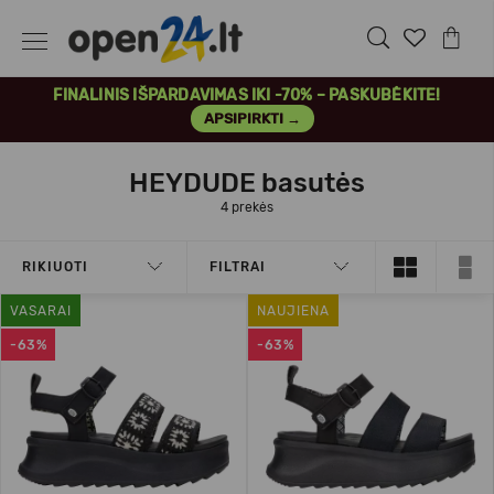
FINALINIS IŠPARDAVIMAS IKI -70% – PASKUBĖKITE!
APSIPIRKTI →
HEYDUDE basutės
4 prekės
RIKIUOTI
FILTRAI
VASARAI
NAUJIENA
-63%
-63%