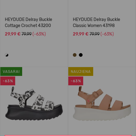
HEYDUDE Delray Buckle
HEYDUDE Delray Buckle
Cottage Crochet 43200
Classic Women 43198
29,99 €
79.99
(-63%)
29,99 €
79.99
(-63%)
VASARAI
NAUJIENA
-63%
-63%