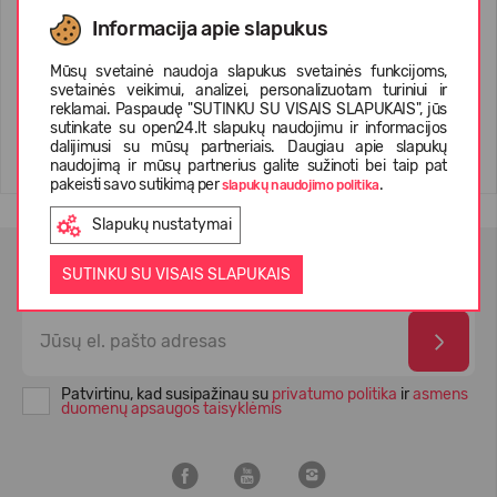
HEYDUDE Delray Buckle
HEYDUDE Delray Buckle
Informacija apie slapukus
Animal Women 43199
Classic Women 43198
Mūsų svetainė naudoja slapukus svetainės funkcijoms,
29,99 €
79.99
(-63%)
29,99 €
79.99
(-63%)
svetainės veikimui, analizei, personalizuotam turiniui ir
reklamai. Paspaudę "SUTINKU SU VISAIS SLAPUKAIS", jūs
sutinkate su open24.lt slapukų naudojimu ir informacijos
dalijimusi su mūsų partneriais. Daugiau apie slapukų
naudojimą ir mūsų partnerius galite sužinoti bei taip pat
pakeisti savo sutikimą per
.
slapukų naudojimo politika
Slapukų nustatymai
NAUJIENLAIŠKIO PRENUMERATA
SUTINKU SU VISAIS SLAPUKAIS
Patvirtinu, kad susipažinau su
privatumo politika
ir
asmens
duomenų apsaugos taisyklėmis