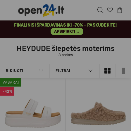
FINALINIS IŠPARDAVIMAS IKI -70% – PASKUBĖKITE!
APSIPIRKTI →
HEYDUDE šlepetės moterims
8 prekės
RIKIUOTI
FILTRAI
VASARAI
-42%