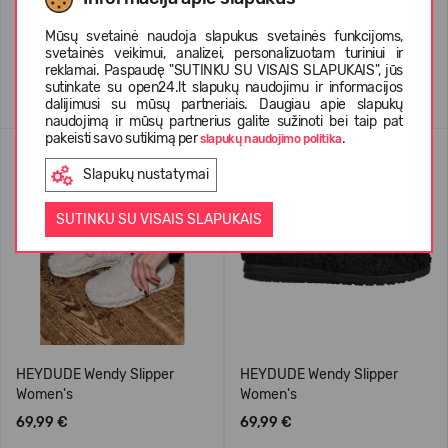
69,99 €
34,99 €
59.99
(-42%)
Mūsų svetainė naudoja slapukus svetainės funkcijoms,
svetainės veikimui, analizei, personalizuotam turiniui ir
reklamai. Paspaudę "SUTINKU SU VISAIS SLAPUKAIS", jūs
sutinkate su open24.lt slapukų naudojimu ir informacijos
dalijimusi su mūsų partneriais. Daugiau apie slapukų
naudojimą ir mūsų partnerius galite sužinoti bei taip pat
pakeisti savo sutikimą per
.
slapukų naudojimo politika
Slapukų nustatymai
SUTINKU SU VISAIS SLAPUKAIS
HEYDUDE Wendy Slipper
HEYDUDE Wendy Slipper
Women's
Women's
69,99 €
69,99 €