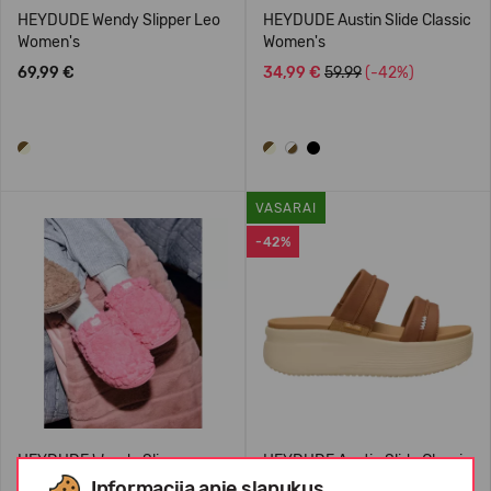
HEYDUDE Wendy Slipper Leo
HEYDUDE Austin Slide Classic
Women's
Women's
69,99 €
34,99 €
59.99
(-42%)
VASARAI
-42%
HEYDUDE Wendy Slipper
HEYDUDE Austin Slide Classic
Women's
Women's
Informacija apie slapukus