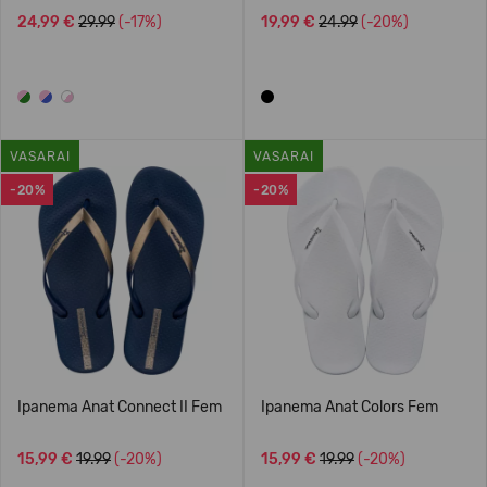
24,99 €
29.99
(-17%)
19,99 €
24.99
(-20%)
VASARAI
VASARAI
-20%
-20%
Ipanema Anat Connect II Fem
Ipanema Anat Colors Fem
15,99 €
19.99
(-20%)
15,99 €
19.99
(-20%)