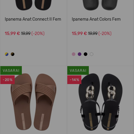
Ipanema Anat Connect II Fem
Ipanema Anat Colors Fem
15,99 €
19.99
(-20%)
15,99 €
19.99
(-20%)
VASARAI
VASARAI
-20%
-14%