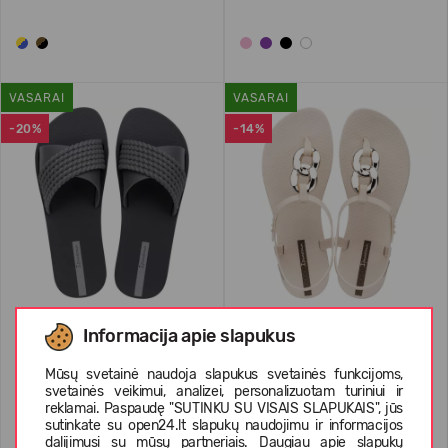
VASARAI
VASARAI
-20%
-14%
Ipanema Street II Fem
Ipanema Class Connect II Fem
Informacija apie slapukus
Mūsų svetainė naudoja slapukus svetainės funkcijoms,
19,99 €
24.99
(-20%)
29,99 €
34.99
(-14%)
svetainės veikimui, analizei, personalizuotam turiniui ir
reklamai. Paspaudę "SUTINKU SU VISAIS SLAPUKAIS", jūs
sutinkate su open24.lt slapukų naudojimu ir informacijos
dalijimusi su mūsų partneriais. Daugiau apie slapukų