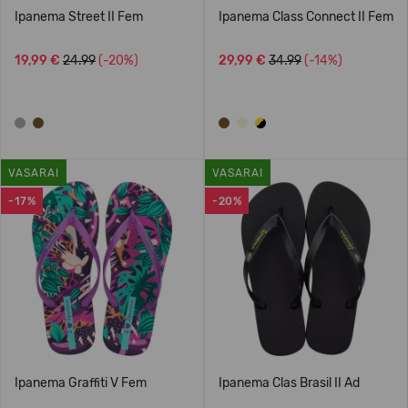
Ipanema Street II Fem
Ipanema Class Connect II Fem
19,99 €
24.99
(-20%)
29,99 €
34.99
(-14%)
VASARAI
VASARAI
-17%
-20%
Ipanema Graffiti V Fem
Ipanema Clas Brasil II Ad