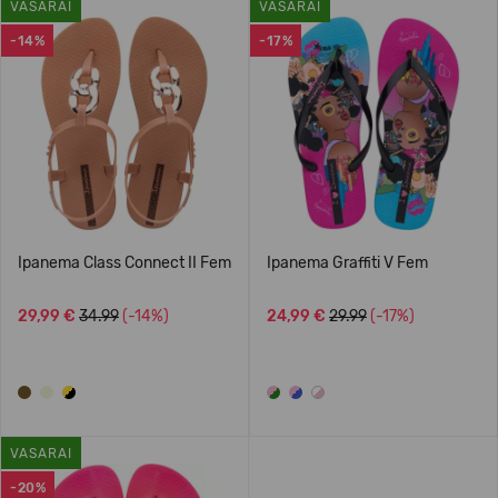
VASARAI
VASARAI
-14%
-17%
Ipanema Class Connect II Fem
Ipanema Graffiti V Fem
29,99 €
34.99
(-14%)
24,99 €
29.99
(-17%)
VASARAI
-20%