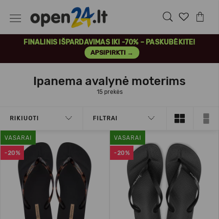
FINALINIS IŠPARDAVIMAS IKI -70% – PASKUBĖKITE!
APSIPIRKTI →
Ipanema avalynė moterims
15 prekės
RIKIUOTI
FILTRAI
VASARAI
VASARAI
-20%
-20%