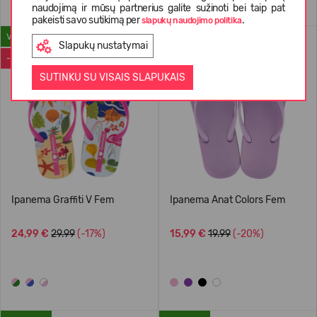
naudojimą ir mūsų partnerius galite sužinoti bei taip pat
pakeisti savo sutikimą per
.
slapukų naudojimo politika
VASARAI
VASARAI
Slapukų nustatymai
-17%
-20%
SUTINKU SU VISAIS SLAPUKAIS
Ipanema Graffiti V Fem
Ipanema Anat Colors Fem
24,99 €
29.99
(-17%)
15,99 €
19.99
(-20%)