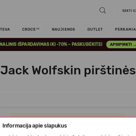
SEKTI 
TEVA
CROCS™
NAUJIENOS
OUTLET
PERKAMIA
INALINIS IŠPARDAVIMAS IKI -70% – PASKUBĖKITE!
APSIPIRKTI 
Jack Wolfskin pirštinės
Apgailestaujame, tačiau prekių šioje kategorijoje nėra.
Informacija apie slapukus