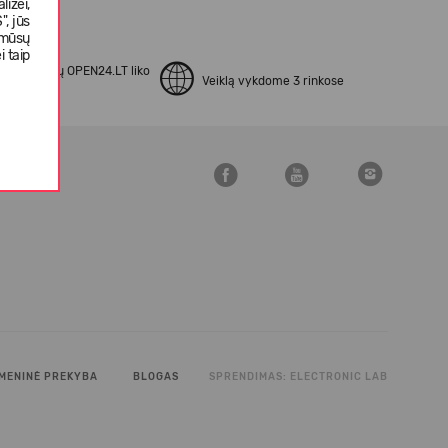
izei,
, jūs
 mūsų
i taip
apsipirkusių OPEN24.LT liko
Veiklą vykdome 3 rinkose
kinti
MENINĖ PREKYBA
BLOGAS
SPRENDIMAS:
ELECTRONIC LAB