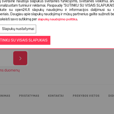
 svetainė naudoja slapukus svetainės funkcijoms, svetainės veikimui, anal
onalizuotam turiniui ir reklamai. Paspaudę "SUTINKU SU VISAIS SLAPUKAIS"
nkate su open24.lt slapukų naudojimu ir informacijos dalijimusi su
eriais. Daugiau apie slapukų naudojimą ir mūsų partnerius galite sužinoti be
istatymas
Pasirinkimas iš daugiau kaip 5 000
Tiek 
akeisti savo sutikimą per
.
slapukų naudojimo politika
ienas
skirtingų prekių
paten
Slapukų nustatymai
TINKU SU VISAIS SLAPUKAIS
ns duomenų
INIMAS
PRISTATYMAS
KONTAKTAI
PREKYBOS VIETOS
DID