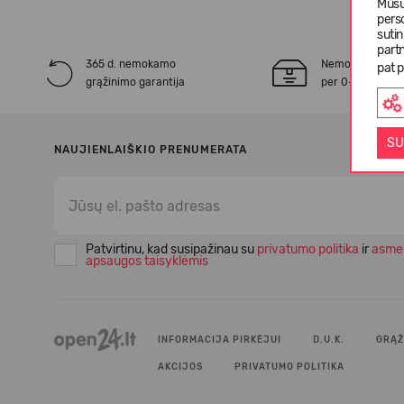
Mūsų
pers
suti
partn
365 d. nemokamo
Nemokamas* pr
pat p
grąžinimo garantija
per 0-3 darbo d
SU
NAUJIENLAIŠKIO PRENUMERATA
Patvirtinu, kad susipažinau su
privatumo politika
ir
asme
apsaugos taisyklėmis
INFORMACIJA PIRKĖJUI
D.U.K.
GRĄŽ
AKCIJOS
PRIVATUMO POLITIKA