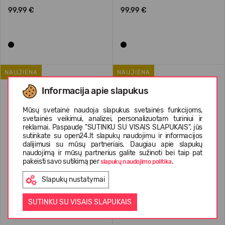
99,99 €
99,99 €
NAUJIENA
NAUJIENA
Informacija apie slapukus
Mūsų svetainė naudoja slapukus svetainės funkcijoms,
svetainės veikimui, analizei, personalizuotam turiniui ir
reklamai. Paspaudę "SUTINKU SU VISAIS SLAPUKAIS", jūs
sutinkate su open24.lt slapukų naudojimu ir informacijos
dalijimusi su mūsų partneriais. Daugiau apie slapukų
naudojimą ir mūsų partnerius galite sužinoti bei taip pat
pakeisti savo sutikimą per
.
slapukų naudojimo politika
Slapukų nustatymai
Jack Wolfskin Merino Short
Jack Wolfskin Merino Short
Sleeve Men's
Sleeve Women's
SUTINKU SU VISAIS SLAPUKAIS
89,99 €
89,99 €