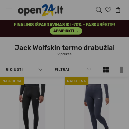
FINALINIS IŠPARDAVIMAS IKI -70% – PASKUBĖKITE!
APSIPIRKTI →
Jack Wolfskin termo drabužiai
9 prekės
RIKIUOTI
FILTRAI
NAUJIENA
NAUJIENA