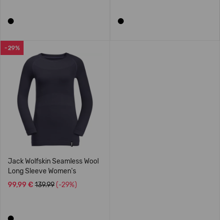
-29%
Jack Wolfskin Seamless Wool
Long Sleeve Women's
99,99 €
139.99
(-29%)