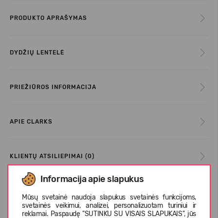
PRODUKTO APRAŠYMAS
DYDŽIŲ LENTELĖ
PRIEŽIŪROS INFORMACIJA
APIE CLARKS
KLIENTŲ ATSILIEPIMAI (0)
Informacija apie slapukus
Mūsų svetainė naudoja slapukus svetainės funkcijoms,
Panašios prekės
svetainės veikimui, analizei, personalizuotam turiniui ir
reklamai. Paspaudę "SUTINKU SU VISAIS SLAPUKAIS", jūs