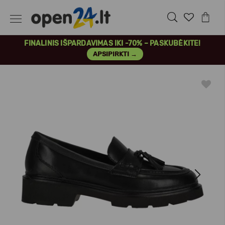
FINALINIS IŠPARDAVIMAS IKI -70% – PASKUBĖKITE!
APSIPIRKTI →
Previous
Next