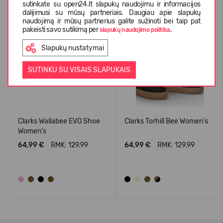
sutinkate su open24.lt slapukų naudojimu ir informacijos
dalijimusi su mūsų partneriais. Daugiau apie slapukų
naudojimą ir mūsų partnerius galite sužinoti bei taip pat
pakeisti savo sutikimą per
.
slapukų naudojimo politika
Slapukų nustatymai
SUTINKU SU VISAIS SLAPUKAIS
Clarks Wallabee EVO Shoe
Clarks Torhill Bee Women's
Women's
64,99 €
RMK: 129.99
64,99 €
RMK: 129.99