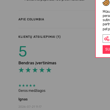
Mūsų
pers
APIE COLUMBIA
suti
partn
pat p
KLIENTŲ ATSILIEPIMAI (1)
5
SU
Bendras įvertinimas
Geros medžiagos
Ignas
2026-07-21 11:17