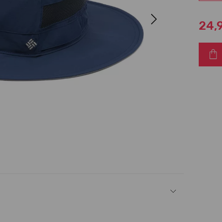
Next
24,