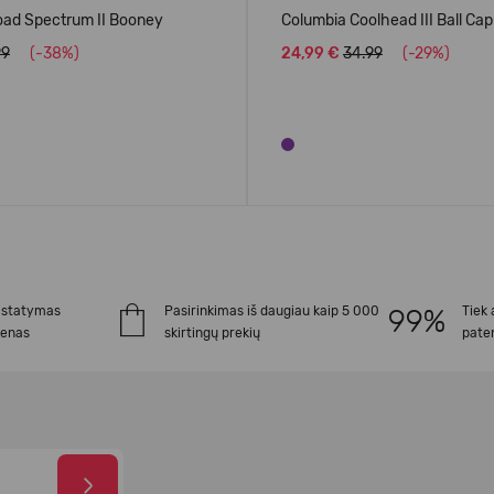
oad Spectrum II Booney
Columbia Coolhead III Ball Cap
99
(-38%)
24,99 €
34.99
(-29%)
istatymas
Pasirinkimas iš daugiau kaip 5 000
Tiek 
ienas
skirtingų prekių
paten