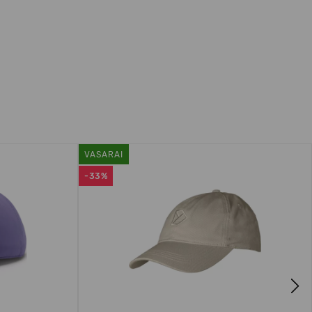
VASARAI
-33%
Next