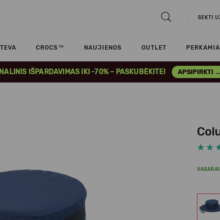
SEKTI 
TEVA
CROCS™
NAUJIENOS
OUTLET
PERKAMIA
INALINIS IŠPARDAVIMAS IKI -70% – PASKUBĖKITE!
APSIPIRKTI 
Col
VASARAI