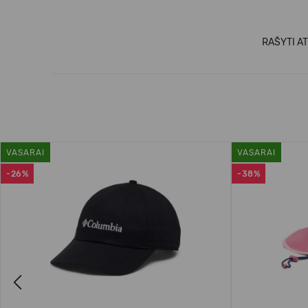
RAŠYTI AT
VASARAI
VASARAI
-26%
-38%
Previous