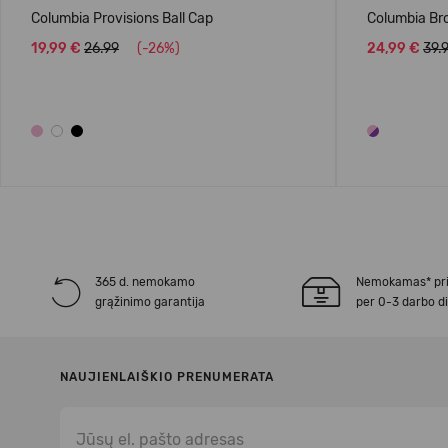
Columbia Provisions Ball Cap
Columbia Br
19,99 €
26.99
(-26%)
24,99 €
39.
365 d. nemokamo
Nemokamas* pr
grąžinimo garantija
per 0-3 darbo d
NAUJIENLAIŠKIO PRENUMERATA