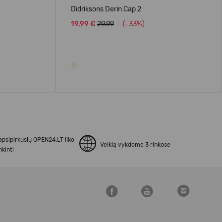
Didriksons Derin Cap 2
19,99 €
29.99
(-33%)
apsipirkusių OPEN24.LT liko
Veiklą vykdome 3 rinkose
kinti