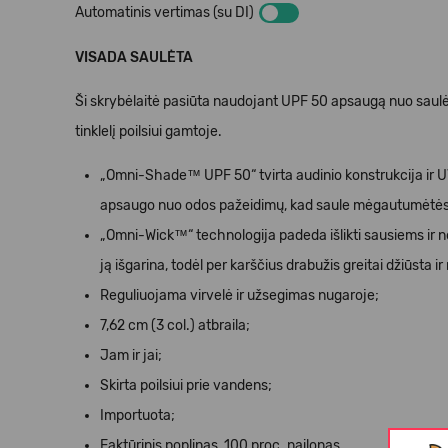
Automatinis vertimas (su DI)
VISADA SAULĖTA
Ši skrybėlaitė pasiūta naudojant UPF 50 apsaugą nuo saulės, i
tinklelį poilsiui gamtoje.
„Omni-Shade™ UPF 50“ tvirta audinio konstrukcija ir UV
apsaugo nuo odos pažeidimų, kad saule mėgautumėtės s
„Omni-Wick™“ technologija padeda išlikti sausiems ir nep
ją išgarina, todėl per karščius drabužis greitai džiūsta i
Reguliuojama virvelė ir užsegimas nugaroje;
7,62 cm (3 col.) atbraila;
Jam ir jai;
Skirta poilsiui prie vandens;
Importuota;
Faktūrinis poplinas, 100 proc. nailonas.