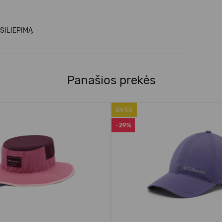
SILIEPIMĄ
Panašios prekės
UV50
-29%