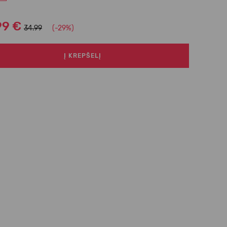
99 €
34.99
(-29%)
Į KREPŠELĮ