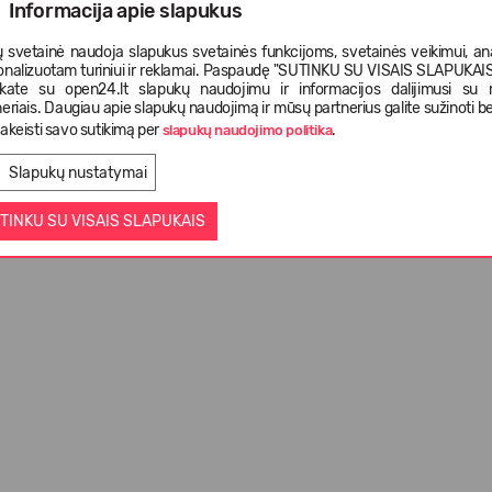
Informacija apie slapukus
 svetainė naudoja slapukus svetainės funkcijoms, svetainės veikimui, anal
onalizuotam turiniui ir reklamai. Paspaudę "SUTINKU SU VISAIS SLAPUKAIS"
nkate su open24.lt slapukų naudojimu ir informacijos dalijimusi su
eriais. Daugiau apie slapukų naudojimą ir mūsų partnerius galite sužinoti be
akeisti savo sutikimą per
.
slapukų naudojimo politika
Slapukų nustatymai
TINKU SU VISAIS SLAPUKAIS