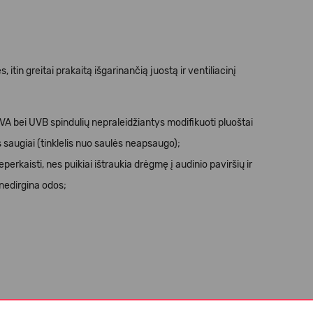
tin greitai prakaitą išgarinančią juostą ir ventiliacinį
A bei UVB spindulių nepraleidžiantys modifikuoti pluoštai
augiai (tinklelis nuo saulės neapsaugo);
erkaisti, nes puikiai ištraukia drėgmę į audinio paviršių ir
r nedirgina odos;