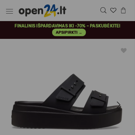
FINALINIS IŠPARDAVIMAS IKI -70% – PASKUBĖKITE!
APSIPIRKTI →
Previous
Next