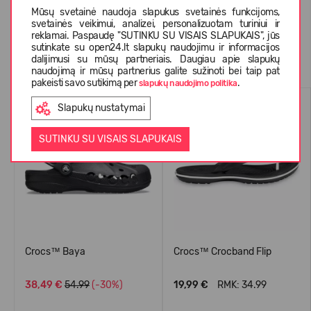
Mūsų svetainė naudoja slapukus svetainės funkcijoms,
svetainės veikimui, analizei, personalizuotam turiniui ir
reklamai. Paspaudę "SUTINKU SU VISAIS SLAPUKAIS", jūs
sutinkate su open24.lt slapukų naudojimu ir informacijos
Panašios prekės
dalijimusi su mūsų partneriais. Daugiau apie slapukų
naudojimą ir mūsų partnerius galite sužinoti bei taip pat
pakeisti savo sutikimą per
.
slapukų naudojimo politika
PERKAMIAUSIAS
PERKAMIAUSIAS
Slapukų nustatymai
-30%
SUTINKU SU VISAIS SLAPUKAIS
Crocs™ Baya
Crocs™ Crocband Flip
38,49 €
54.99
(-30%)
19,99 €
RMK: 34.99