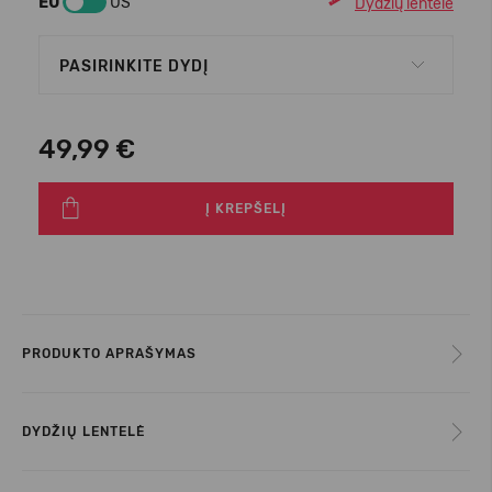
EU
US
Dydžių lentelė
PASIRINKITE DYDĮ
49,99 €
Į KREPŠELĮ
PRODUKTO APRAŠYMAS
DYDŽIŲ LENTELĖ