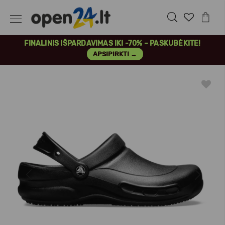
FINALINIS IŠPARDAVIMAS IKI -70% – PASKUBĖKITE!
APSIPIRKTI →
Previous
Next