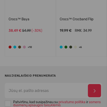
Crocs™ Baya
Crocs™ Crocband Flip
38,49 €
54.99
(-30%)
19,99 €
RMK: 34.99
+10
+6
NAUJIENLAIŠKIO PRENUMERATA
Patvirtinu, kad susipažinau su
privatumo politika
ir
asmens
duomenų apsaugos taisyklėmis