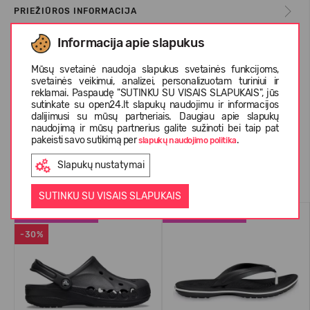
PRIEŽIŪROS INFORMACIJA
Informacija apie slapukus
APIE CROCS™
Mūsų svetainė naudoja slapukus svetainės funkcijoms,
svetainės veikimui, analizei, personalizuotam turiniui ir
reklamai. Paspaudę "SUTINKU SU VISAIS SLAPUKAIS", jūs
sutinkate su open24.lt slapukų naudojimu ir informacijos
KLIENTŲ ATSILIEPIMAI (41)
dalijimusi su mūsų partneriais. Daugiau apie slapukų
naudojimą ir mūsų partnerius galite sužinoti bei taip pat
pakeisti savo sutikimą per
.
slapukų naudojimo politika
Slapukų nustatymai
Panašios prekės
SUTINKU SU VISAIS SLAPUKAIS
PERKAMIAUSIAS
PERKAMIAUSIAS
-30%