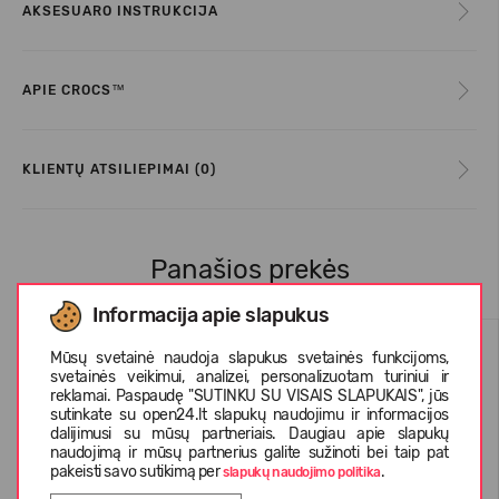
AKSESUARO INSTRUKCIJA
APIE CROCS™
KLIENTŲ ATSILIEPIMAI (0)
Panašios prekės
Informacija apie slapukus
Mūsų svetainė naudoja slapukus svetainės funkcijoms,
svetainės veikimui, analizei, personalizuotam turiniui ir
reklamai. Paspaudę "SUTINKU SU VISAIS SLAPUKAIS", jūs
sutinkate su open24.lt slapukų naudojimu ir informacijos
dalijimusi su mūsų partneriais. Daugiau apie slapukų
naudojimą ir mūsų partnerius galite sužinoti bei taip pat
pakeisti savo sutikimą per
.
slapukų naudojimo politika