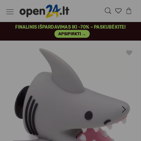
FINALINIS IŠPARDAVIMAS IKI -70% – PASKUBĖKITE!
APSIPIRKTI →
Previous
Next