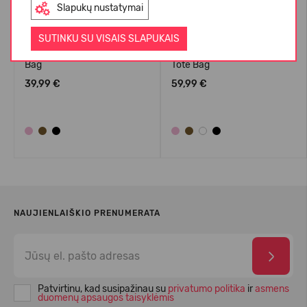
Slapukų nustatymai
SUTINKU SU VISAIS SLAPUKAIS
Crocs™ Classic Small Tote
Crocs™ Classic Medium
Bag
Tote Bag
39,99 €
59,99 €
NAUJIENLAIŠKIO PRENUMERATA
Patvirtinu, kad susipažinau su
privatumo politika
ir
asmens
duomenų apsaugos taisyklėmis