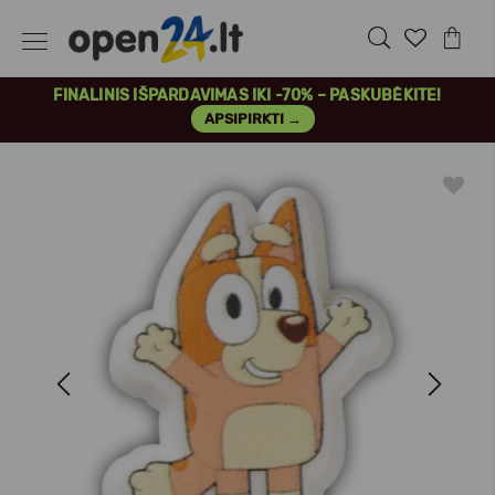
FINALINIS IŠPARDAVIMAS IKI -70% – PASKUBĖKITE!
APSIPIRKTI →
Previous
Next