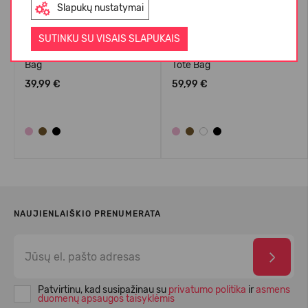
Slapukų nustatymai
SUTINKU SU VISAIS SLAPUKAIS
Crocs™ Classic Small Tote
Crocs™ Classic Medium
Bag
Tote Bag
39,99 €
59,99 €
NAUJIENLAIŠKIO PRENUMERATA
Patvirtinu, kad susipažinau su
privatumo politika
ir
asmens
duomenų apsaugos taisyklėmis