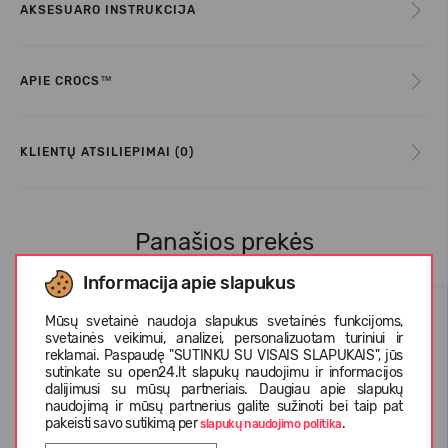
AKSESUARO INSTRUKCIJA
APIE CROCS™
KLIENTŲ ATSILIEPIMAI (0)
Panašios prekės
Informacija apie slapukus
Mūsų svetainė naudoja slapukus svetainės funkcijoms,
svetainės veikimui, analizei, personalizuotam turiniui ir
reklamai. Paspaudę "SUTINKU SU VISAIS SLAPUKAIS", jūs
sutinkate su open24.lt slapukų naudojimu ir informacijos
dalijimusi su mūsų partneriais. Daugiau apie slapukų
naudojimą ir mūsų partnerius galite sužinoti bei taip pat
pakeisti savo sutikimą per
.
slapukų naudojimo politika