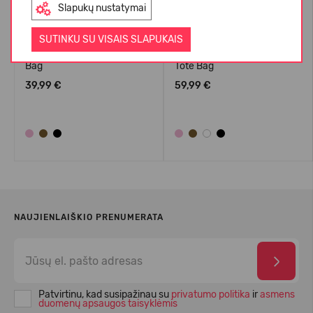
Slapukų nustatymai
SUTINKU SU VISAIS SLAPUKAIS
Crocs™ Classic Small Tote
Crocs™ Classic Medium
Bag
Tote Bag
39,99 €
59,99 €
NAUJIENLAIŠKIO PRENUMERATA
Patvirtinu, kad susipažinau su
privatumo politika
ir
asmens
duomenų apsaugos taisyklėmis