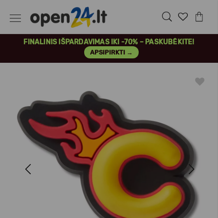
FINALINIS IŠPARDAVIMAS IKI -70% – PASKUBĖKITE!
APSIPIRKTI →
Previous
Next