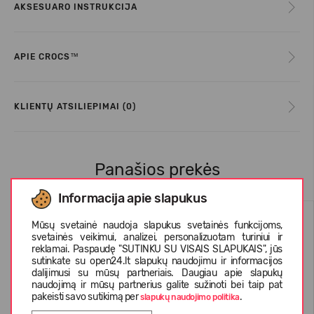
AKSESUARO INSTRUKCIJA
APIE CROCS™
KLIENTŲ ATSILIEPIMAI (0)
Panašios prekės
Informacija apie slapukus
Mūsų svetainė naudoja slapukus svetainės funkcijoms,
svetainės veikimui, analizei, personalizuotam turiniui ir
reklamai. Paspaudę "SUTINKU SU VISAIS SLAPUKAIS", jūs
sutinkate su open24.lt slapukų naudojimu ir informacijos
dalijimusi su mūsų partneriais. Daugiau apie slapukų
naudojimą ir mūsų partnerius galite sužinoti bei taip pat
pakeisti savo sutikimą per
.
slapukų naudojimo politika