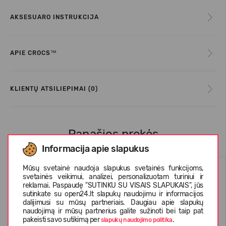
AKSESUARO INSTRUKCIJA
APIE CROCS™
KLIENTŲ ATSILIEPIMAI (0)
Panašios prekės
Informacija apie slapukus
Mūsų svetainė naudoja slapukus svetainės funkcijoms,
svetainės veikimui, analizei, personalizuotam turiniui ir
reklamai. Paspaudę "SUTINKU SU VISAIS SLAPUKAIS", jūs
sutinkate su open24.lt slapukų naudojimu ir informacijos
dalijimusi su mūsų partneriais. Daugiau apie slapukų
naudojimą ir mūsų partnerius galite sužinoti bei taip pat
pakeisti savo sutikimą per
.
slapukų naudojimo politika