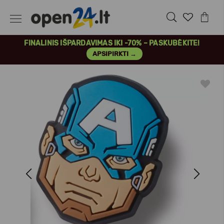
FINALINIS IŠPARDAVIMAS IKI -70% – PASKUBĖKITE!
APSIPIRKTI →
Previous
Next