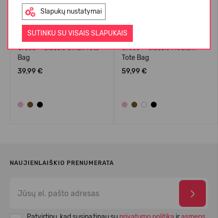
Slapukų nustatymai
SUTINKU SU VISAIS SLAPUKAIS
Crocs™ Classic Small Tote
Crocs™ Classic Medium
Bag
Tote Bag
39,99 €
59,99 €
NAUJIENLAIŠKIO PRENUMERATA
Patvirtinu, kad susipažinau su
privatumo politika
ir
asmens