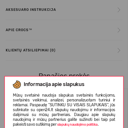
AKSESUARO INSTRUKCIJA
APIE CROCS™
KLIENTŲ ATSILIEPIMAI (0)
Panašios prekės
Informacija apie slapukus
Mūsų svetainė naudoja slapukus svetainės funkcijoms,
svetainės veikimui, analizei, personalizuotam turiniui ir
reklamai. Paspaudę "SUTINKU SU VISAIS SLAPUKAIS", jūs
sutinkate su open24.lt slapukų naudojimu ir informacijos
dalijimusi su mūsų partneriais. Daugiau apie slapukų
naudojimą ir mūsų partnerius galite sužinoti bei taip pat
pakeisti savo sutikimą per
.
slapukų naudojimo politika