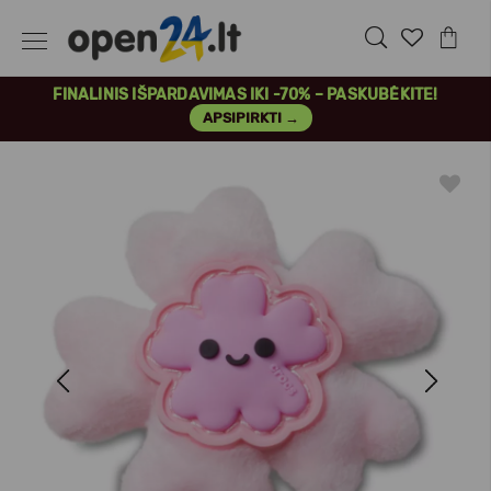
FINALINIS IŠPARDAVIMAS IKI -70% – PASKUBĖKITE!
APSIPIRKTI →
Previous
Next