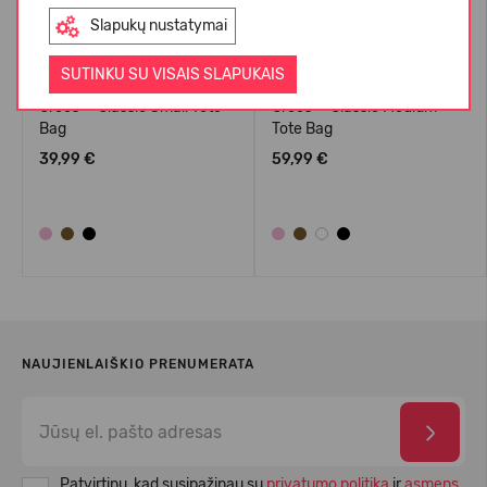
Slapukų nustatymai
SUTINKU SU VISAIS SLAPUKAIS
Crocs™ Classic Small Tote
Crocs™ Classic Medium
Bag
Tote Bag
39,99 €
59,99 €
NAUJIENLAIŠKIO PRENUMERATA
Patvirtinu, kad susipažinau su
privatumo politika
ir
asmens