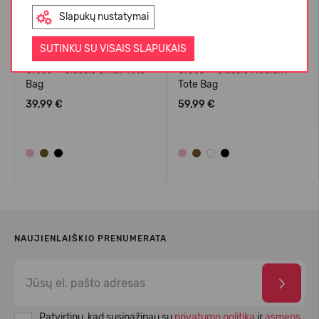
Slapukų nustatymai
SUTINKU SU VISAIS SLAPUKAIS
Crocs™ Classic Small Tote
Crocs™ Classic Medium
Bag
Tote Bag
39,99 €
59,99 €
NAUJIENLAIŠKIO PRENUMERATA
Patvirtinu, kad susipažinau su
privatumo politika
ir
asmens