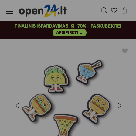
FINALINIS IŠPARDAVIMAS IKI -70% – PASKUBĖKITE!
APSIPIRKTI →
Previous
Next