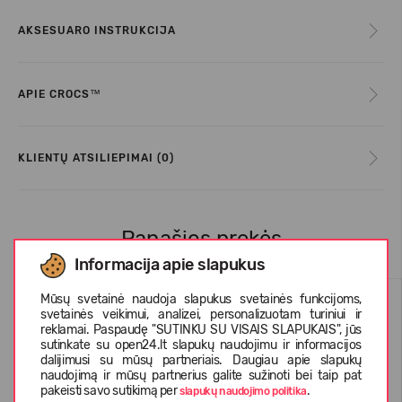
AKSESUARO INSTRUKCIJA
APIE CROCS™
KLIENTŲ ATSILIEPIMAI (0)
Panašios prekės
Informacija apie slapukus
Mūsų svetainė naudoja slapukus svetainės funkcijoms,
svetainės veikimui, analizei, personalizuotam turiniui ir
reklamai. Paspaudę "SUTINKU SU VISAIS SLAPUKAIS", jūs
sutinkate su open24.lt slapukų naudojimu ir informacijos
dalijimusi su mūsų partneriais. Daugiau apie slapukų
naudojimą ir mūsų partnerius galite sužinoti bei taip pat
pakeisti savo sutikimą per
.
slapukų naudojimo politika